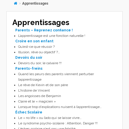
>
Apprentissages
Apprentissages
Parents – Reprenez confiance !
L’apprentissage est une fonction naturelle !
Croire en son enfant
Qu’est-ce que réussir ?
Illusion, rêve ou objectif ?…
Devoirs du soir
Devoirs du soir, le calvaire !!!
Parents-freins
Quand les peurs des parents viennent perturber
l’apprentissage
Le rêve de Kevin et de son père
L’histoire de Vincent
Les angoisses de Benjamin
Claire et le « magicien »
Lorsque trop d’explications nuisent à l’apprentissage…
Échec Scolaire
Le « no life » ou l’ado qui se laisse vivre…
Le syndrome psycho-scolaire : Attention, Danger !!!
L’échec scolaire n’est pas une fatalité