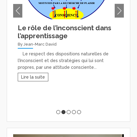
Le rôle de l’inconscient dans
Ce
l’apprentissage
TA
By Jean-Marc David
By 
Le respect des dispositions naturelles de
Com
l’Inconscient et des stratégies qui lui sont
enfa
.
propres, par une attitude consciente...
d’un
Lire la suite
Li