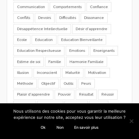
Communication
Comportements
Confiance
Conflits
Devoirs
Difficultés
Dissonance
Désappétence Intellectuelle
Désir d'apprendre
Ecole
Education
Education Bienveillante
Education Respectueuse
Emotions
Enseignants
Estime de soi
Famille
Harmonie Familiale
Illusion
Inconscient
Maturité
Motivation
Méthode
Objectif
Outils
Peurs
Plaisir d'apprendre
Pouvoir
Résultat
Réussir
Scolarité
Souffrance
Stratégie
Vidéos
Nous utilisons des cookies pour vous garantir la meilleure
Échec
expérience sur notre site, acceptez vous leur utilisation ?
Ok
Non
En savoir plus