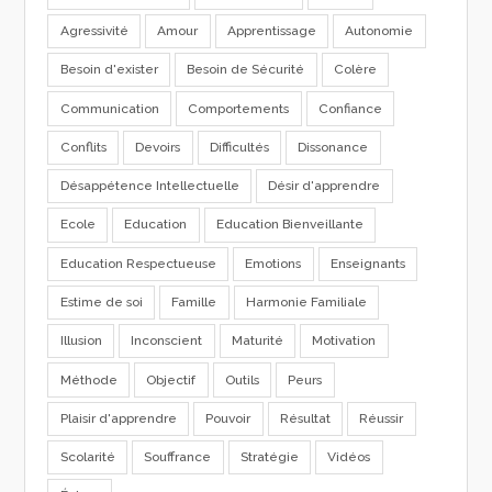
Agressivité
Amour
Apprentissage
Autonomie
Besoin d'exister
Besoin de Sécurité
Colère
Communication
Comportements
Confiance
Conflits
Devoirs
Difficultés
Dissonance
Désappétence Intellectuelle
Désir d'apprendre
Ecole
Education
Education Bienveillante
Education Respectueuse
Emotions
Enseignants
Estime de soi
Famille
Harmonie Familiale
Illusion
Inconscient
Maturité
Motivation
Méthode
Objectif
Outils
Peurs
Plaisir d'apprendre
Pouvoir
Résultat
Réussir
Scolarité
Souffrance
Stratégie
Vidéos