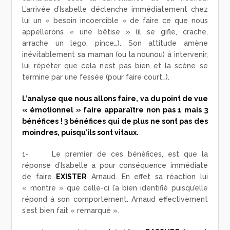
L’arrivée d’Isabelle déclenche immédiatement chez
lui un « besoin incoercible » de faire ce que nous
appellerons « une bêtise » (il se gifle, crache,
arrache un lego, pince…). Son attitude amène
inévitablement sa maman (ou la nounou) à intervenir,
lui répéter que cela n’est pas bien et la scène se
termine par une fessée (pour faire court…).
L’analyse que nous allons faire, va du point de vue
« émotionnel » faire apparaître non pas 1 mais 3
bénéfices ! 3 bénéfices qui de plus ne sont pas des
moindres, puisqu’ils sont vitaux.
1- Le premier de ces bénéfices, est que la
réponse d’Isabelle a pour conséquence immédiate
de faire
EXISTER
Arnaud. En effet sa réaction lui
« montre » que celle-ci l’a bien identifié puisqu’elle
répond à son comportement. Arnaud effectivement
s’est bien fait « remarqué ».