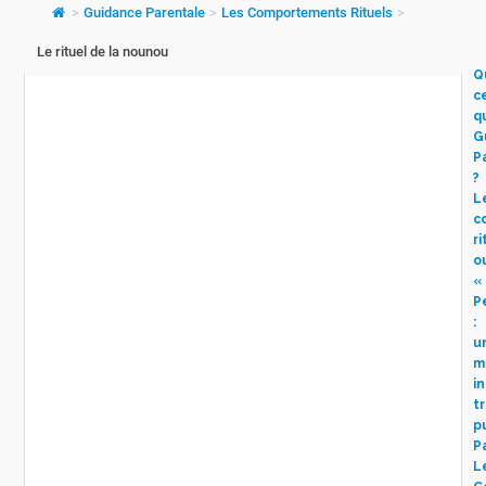
>
Guidance Parentale
>
Les Comportements Rituels
>
Le rituel de la nounou
Q
c
q
G
P
?
L
c
ri
o
« 
P
:
u
m
i
t
p
P
L