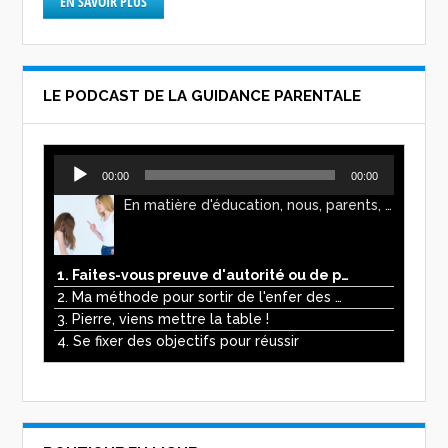
EN SAVOIR PLUS
LE PODCAST DE LA GUIDANCE PARENTALE
Lecteur
00:00
00:00
audio
En matière d'éducation, nous, parents, avons l'impression de faire preuve d'autorité. Mais n'est-ce pas, parfois, plutôt un jeu de pouvoir ? Ce podcast vous permettra d'y voir plus clair !
1. Faites-vous preuve d'autorité ou de pouvoir avec vos enfants ?
2. Ma méthode pour sortir de l'enfer des écrans
3. Pierre, viens mettre la table !
4. Se fixer des objectifs pour réussir