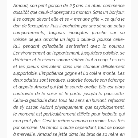
Arnaud, son petit garçon de 2,5 ans. Le rituel commence
aussitôt que celui-ci aperçoit sa maman. Sans un bonjour,
il se campe devant elle et se « met une gifle », ce qui a le
don de l’exaspérer. Puis il enchaîne par une série de petits
comportements, toujours inadaptés (crache sur sa
voisine de jeu, arrache un lego à celui-ci, pousse celle-
là…) pendant qu’Isabelle s’entretient avec la nounou.
L’environnement de l’appartement, jusqu’alors paisible, se
détériore et le niveau sonore s’élève tout à coup. Les cris
et les pleurs s’envolent dans une clameur difficilement
supportable. L’impatience gagne et La colère monte. Les
deux adultes sont tendues. Isabelle écourte son échange
et appelle Arnaud qui fait la sourde oreille. Elle est alors
contrainte de le saisir et le porter jusqu’à la poussette.
Celui-ci gesticule dans tous les sens en hurlant, refusant
de s’y assoir. Autant physiquement, que psychiquement,
le moment est particulièrement difficile pour Isabelle qui
n’en peut plus. C’est le même scénario au moins trois fois
par semaine. De temps à autre cependant, tout se passe
à merveille. Arnaud se jette dans les bras de sa mère en