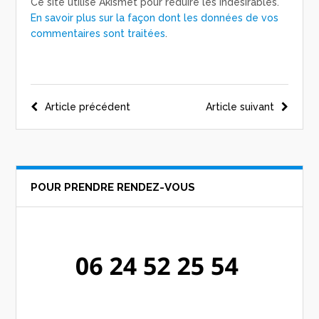
Ce site utilise Akismet pour réduire les indésirables.
En savoir plus sur la façon dont les données de vos
commentaires sont traitées
.
Navigation
Article précédent
Article suivant
de
l’article
POUR PRENDRE RENDEZ-VOUS