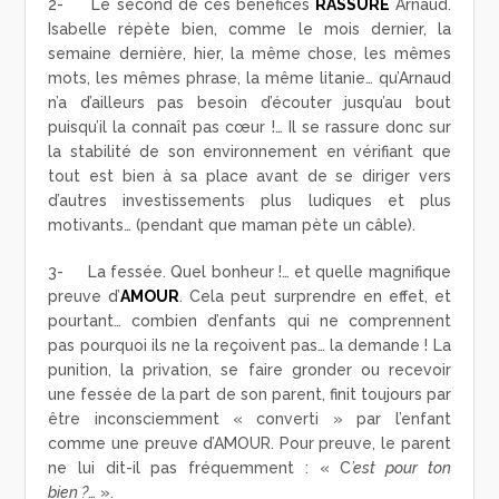
2- Le second de ces bénéfices
RASSURE
Arnaud.
Isabelle répète bien, comme le mois dernier, la
semaine dernière, hier, la même chose, les mêmes
mots, les mêmes phrase, la même litanie… qu’Arnaud
n’a d’ailleurs pas besoin d’écouter jusqu’au bout
puisqu’il la connaît pas cœur !… Il se rassure donc sur
la stabilité de son environnement en vérifiant que
tout est bien à sa place avant de se diriger vers
d’autres investissements plus ludiques et plus
motivants… (pendant que maman pète un câble).
3- La fessée. Quel bonheur !… et quelle magnifique
preuve d’
AMOUR
. Cela peut surprendre en effet, et
pourtant… combien d’enfants qui ne comprennent
pas pourquoi ils ne la reçoivent pas… la demande ! La
punition, la privation, se faire gronder ou recevoir
une fessée de la part de son parent, finit toujours par
être inconsciemment « converti » par l’enfant
comme une preuve d’AMOUR. Pour preuve, le parent
ne lui dit-il pas fréquemment : « C
’est pour ton
bien ?
… ».