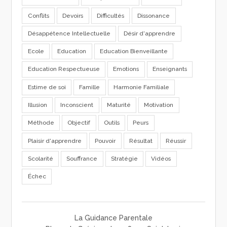
Conflits
Devoirs
Difficultés
Dissonance
Désappétence Intellectuelle
Désir d'apprendre
Ecole
Education
Education Bienveillante
Education Respectueuse
Emotions
Enseignants
Estime de soi
Famille
Harmonie Familiale
Illusion
Inconscient
Maturité
Motivation
Méthode
Objectif
Outils
Peurs
Plaisir d'apprendre
Pouvoir
Résultat
Réussir
Scolarité
Souffrance
Stratégie
Vidéos
Échec
La Guidance Parentale