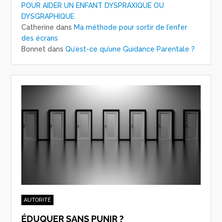
POUR AIDER UN ENFANT DYSPRAXIQUE OU
DYSGRAPHIQUE
Catherine
dans
Ma méthode pour sortir de l’enfer
des écrans
Bonnet
dans
Qu’est-ce qu’une Guidance Parentale ?
AUTORITÉ
ÉDUQUER SANS PUNIR ?