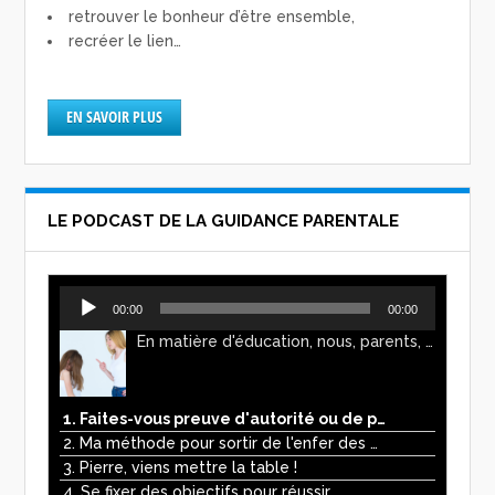
retrouver le bonheur d’être ensemble,
recréer le lien…
EN SAVOIR PLUS
LE PODCAST DE LA GUIDANCE PARENTALE
Lecteur
00:00
00:00
audio
En matière d'éducation, nous, parents, avons l'impression de faire preuve d'autorité. Mais n'est-ce pas, parfois, plutôt un jeu de pouvoir ? Ce podcast vous permettra d'y voir plus clair !
1. Faites-vous preuve d'autorité ou de pouvoir avec vos enfants ?
2. Ma méthode pour sortir de l'enfer des écrans
3. Pierre, viens mettre la table !
4. Se fixer des objectifs pour réussir