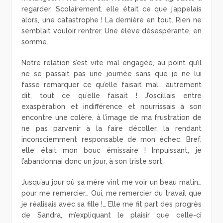
regarder. Scolairement, elle était ce que j’appelais
alors, une catastrophe ! La dernière en tout. Rien ne
semblait vouloir rentrer. Une élève désespérante, en
somme.
Notre relation s’est vite mal engagée, au point qu’il
ne se passait pas une journée sans que je ne lui
fasse remarquer ce qu’elle faisait mal… autrement
dit, tout ce qu’elle faisait ! J’oscillais entre
exaspération et indifférence et nourrissais à son
encontre une colère, à l’image de ma frustration de
ne pas parvenir à la faire décoller, la rendant
inconsciemment responsable de mon échec. Bref,
elle était mon bouc émissaire ! Impuissant, je
l’abandonnai donc un jour, à son triste sort.
Jusqu’au jour où sa mère vint me voir un beau matin…
pour me remercier… Oui, me remercier du travail que
je réalisais avec sa fille !… Elle me fit part des progrès
de Sandra, m’expliquant le plaisir que celle-ci