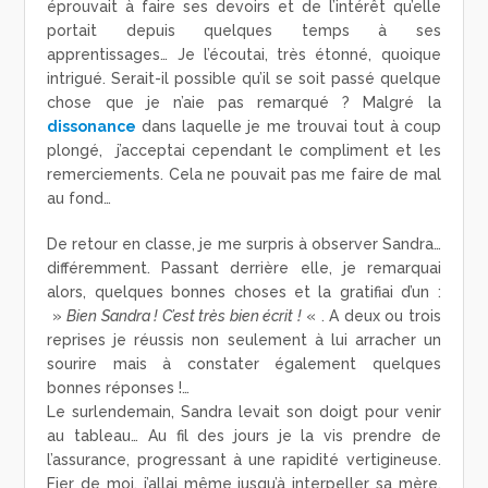
éprouvait à faire ses devoirs et de l’intérêt qu’elle
portait depuis quelques temps à ses
apprentissages… Je l’écoutai, très étonné, quoique
intrigué. Serait-il possible qu’il se soit passé quelque
chose que je n’aie pas remarqué ? Malgré la
dissonance
dans laquelle je me trouvai tout à coup
plongé, j’acceptai cependant le compliment et les
remerciements. Cela ne pouvait pas me faire de mal
au fond…
De retour en classe, je me surpris à observer Sandra…
différemment. Passant derrière elle, je remarquai
alors, quelques bonnes choses et la gratifiai d’un :
»
Bien Sandra ! C’est très bien écrit !
« . A deux ou trois
reprises je réussis non seulement à lui arracher un
sourire mais à constater également quelques
bonnes réponses !…
Le surlendemain, Sandra levait son doigt pour venir
au tableau… Au fil des jours je la vis prendre de
l’assurance, progressant à une rapidité vertigineuse.
Fier de moi, j’allai même jusqu’à interpeller sa mère,