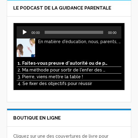
LE PODCAST DE LA GUIDANCE PARENTALE
Lecteur
00:00
00:00
audio
En matière d'éducation, nous, parents, avons l'impression de faire preuve d'autorité. Mais n'est-ce pas, parfois, plutôt un jeu de pouvoir ? Ce podcast vous permettra d'y voir plus clair !
1. Faites-vous preuve d'autorité ou de pouvoir avec vos enfants ?
2. Ma méthode pour sortir de l'enfer des écrans
3. Pierre, viens mettre la table !
4. Se fixer des objectifs pour réussir
BOUTIQUE EN LIGNE
Cliquez sur une des couvertures de livre pour