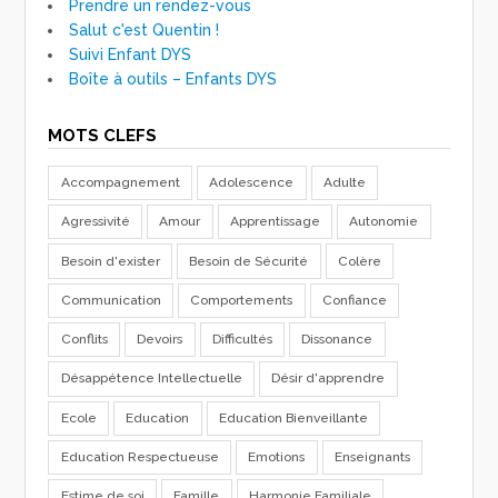
Prendre un rendez-vous
Salut c'est Quentin !
Suivi Enfant DYS
Boîte à outils – Enfants DYS
MOTS CLEFS
Accompagnement
Adolescence
Adulte
Agressivité
Amour
Apprentissage
Autonomie
Besoin d'exister
Besoin de Sécurité
Colère
Communication
Comportements
Confiance
Conflits
Devoirs
Difficultés
Dissonance
Désappétence Intellectuelle
Désir d'apprendre
Ecole
Education
Education Bienveillante
Education Respectueuse
Emotions
Enseignants
Estime de soi
Famille
Harmonie Familiale