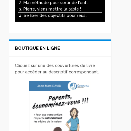
ou
2. Ma méthode pour sortir de l'enfer des écrans
diminuer
3. Pierre, viens mettre la table !
le
4. Se fixer des objectifs pour réussir
volume.
BOUTIQUE EN LIGNE
Cliquez sur une des couvertures de livre
pour accéder au descriptif correspondant.