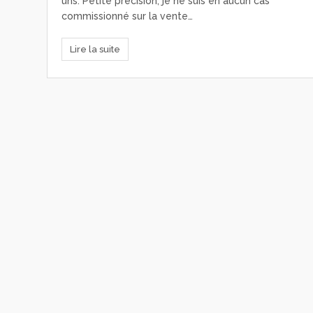
uns. Petite précision, je ne suis en aucun cas
commissionné sur la vente…
Lire la suite