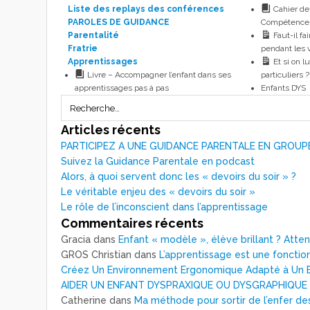
Liste des replays des conférences
Cahier de
PAROLES DE GUIDANCE
Compétence
Parentalité
Faut-il fai
Fratrie
pendant les 
Apprentissages
Et si on l
Livre – Accompagner l’enfant dans ses
particuliers ?
apprentissages pas à pas
Enfants DYS
Articles récents
PARTICIPEZ A UNE GUIDANCE PARENTALE EN GROUP
Suivez la Guidance Parentale en podcast
Alors, à quoi servent donc les « devoirs du soir » ?
Le véritable enjeu des « devoirs du soir »
Le rôle de l’inconscient dans l’apprentissage
Commentaires récents
Gracia
dans
Enfant « modèle », élève brillant ? Atte
GROS Christian
dans
L’apprentissage est une fonction
Créez Un Environnement Ergonomique Adapté à Un E
AIDER UN ENFANT DYSPRAXIQUE OU DYSGRAPHIQUE
Catherine
dans
Ma méthode pour sortir de l’enfer de