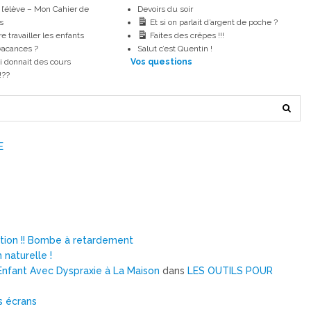
 l’élève – Mon Cahier de
Devoirs du soir
s
Et si on parlait d’argent de poche ?
re travailler les enfants
Faites des crêpes !!!
vacances ?
Salut c’est Quentin !
ui donnait des cours
Vos questions
!??
E
ntion !! Bombe à retardement
 naturelle !
nfant Avec Dyspraxie à La Maison
dans
LES OUTILS POUR
s écrans