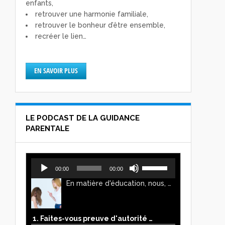
enfants,
retrouver une harmonie familiale,
retrouver le bonheur d’être ensemble,
recréer le lien…
EN SAVOIR PLUS
LE PODCAST DE LA GUIDANCE
PARENTALE
Lecteur
Utilisez
00:00
00:00
audio
les
En matière d'éducation, nous, parents, avons l'impression de faire preuve d'autorité. Mais n'est-ce pas, parfois, plutôt un jeu de pouvoir ? Ce podcast vous permettra d'y voir plus clair !
flèches
haut/bas
pour
augmenter
1. Faites-vous preuve d'autorité ou de pouvoir avec vos enfants ?