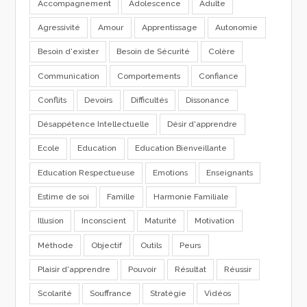
Accompagnement
Adolescence
Adulte
Agressivité
Amour
Apprentissage
Autonomie
Besoin d'exister
Besoin de Sécurité
Colère
Communication
Comportements
Confiance
Conflits
Devoirs
Difficultés
Dissonance
Désappétence Intellectuelle
Désir d'apprendre
Ecole
Education
Education Bienveillante
Education Respectueuse
Emotions
Enseignants
Estime de soi
Famille
Harmonie Familiale
Illusion
Inconscient
Maturité
Motivation
Méthode
Objectif
Outils
Peurs
Plaisir d'apprendre
Pouvoir
Résultat
Réussir
Scolarité
Souffrance
Stratégie
Vidéos