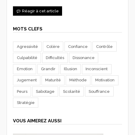
Réagir à cet article
MOTS CLEFS
Agressivité
Colère
Confiance
Contrôle
Culpabilité
Difficultés
Dissonance
Emotion
Grandir
Illusion
Inconscient
Jugement
Maturité
Méthode
Motivation
Peurs
Sabotage
Scolarité
Souffrance
Stratégie
VOUS AIMEREZ AUSSI