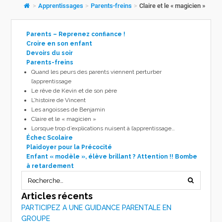
>
Apprentissages
>
Parents-freins
>
Claire et le « magicien »
Parents – Reprenez confiance !
Croire en son enfant
Devoirs du soir
Parents-freins
Quand les peurs des parents viennent perturber
l’apprentissage
Le rêve de Kevin et de son père
L’histoire de Vincent
Les angoisses de Benjamin
Claire et le « magicien »
Lorsque trop d’explications nuisent à l’apprentissage…
Échec Scolaire
Plaidoyer pour la Précocité
Enfant « modèle », élève brillant ? Attention !! Bombe
à retardement
Articles récents
PARTICIPEZ A UNE GUIDANCE PARENTALE EN
GROUPE