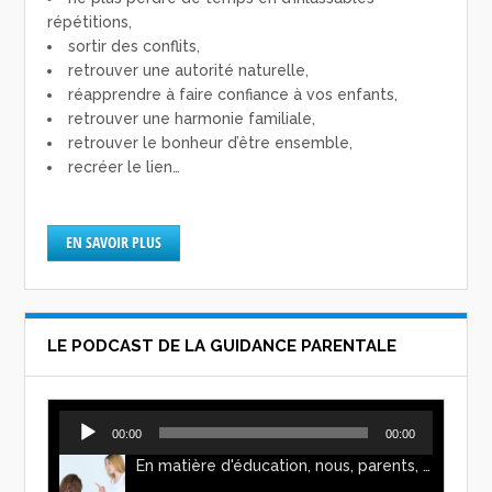
répétitions,
sortir des conflits,
retrouver une autorité naturelle,
réapprendre à faire confiance à vos enfants,
retrouver une harmonie familiale,
retrouver le bonheur d’être ensemble,
recréer le lien…
EN SAVOIR PLUS
LE PODCAST DE LA GUIDANCE PARENTALE
Lecteur
00:00
00:00
audio
En matière d'éducation, nous, parents, avons l'impression de faire preuve d'autorité. Mais n'est-ce pas, parfois, plutôt un jeu de pouvoir ? Ce podcast vous permettra d'y voir plus clair !