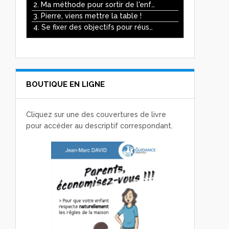
ou
2. Ma méthode pour sortir de l'enfer des écrans
diminuer
3. Pierre, viens mettre la table !
le
4. Se fixer des objectifs pour réussir
volume.
BOUTIQUE EN LIGNE
Cliquez sur une des couvertures de livre
pour accéder au descriptif correspondant.