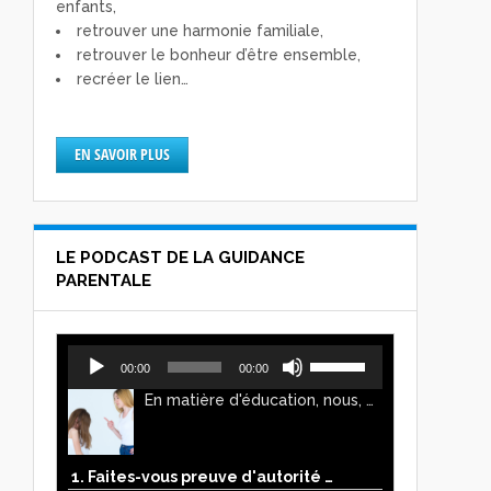
enfants,
retrouver une harmonie familiale,
retrouver le bonheur d’être ensemble,
recréer le lien…
EN SAVOIR PLUS
LE PODCAST DE LA GUIDANCE
PARENTALE
Lecteur
Utilisez
00:00
00:00
audio
les
En matière d'éducation, nous, parents, avons l'impression de faire preuve d'autorité. Mais n'est-ce pas, parfois, plutôt un jeu de pouvoir ? Ce podcast vous permettra d'y voir plus clair !
flèches
haut/bas
pour
augmenter
1. Faites-vous preuve d'autorité ou de pouvoir avec vos enfants ?