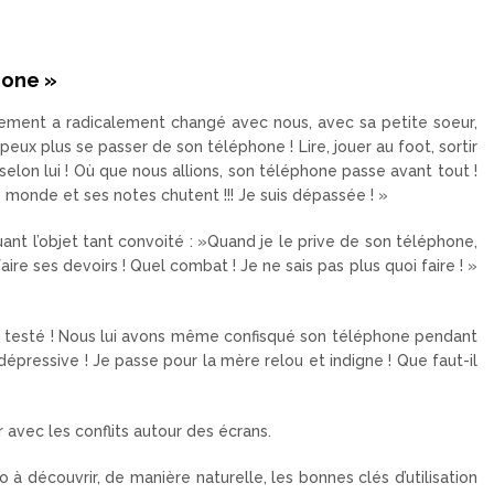
hone »
ent a radicalement changé avec nous, avec sa petite soeur,
eux plus se passer de son téléphone ! Lire, jouer au foot, sortir
selon lui ! Où que nous allions, son téléphone passe avant tout !
 monde et ses notes chutent !!! Je suis dépassée ! »
nt l’objet tant convoité : »Quand je le prive de son téléphone,
faire ses devoirs ! Quel combat ! Je ne sais pas plus quoi faire ! »
testé ! Nous lui avons même confisqué son téléphone pendant
épressive ! Je passe pour la mère relou et indigne ! Que faut-il
ir avec les conflits autour des écrans.
à découvrir, de manière naturelle, les bonnes clés d’utilisation