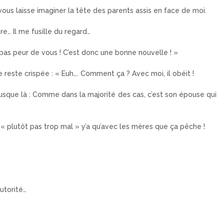
ous laisse imaginer la tête des parents assis en face de moi.
ère… Il me fusille du regard…
a pas peur de vous ! C’est donc une bonne nouvelle ! »
reste crispée : « Euh…. Comment ça ? Avec moi, il obéit !
 jusque là : Comme dans la majorité des cas, c’est son épouse qui
 « plutôt pas trop mal » y’a qu’avec les mères que ça pêche !
utorité…