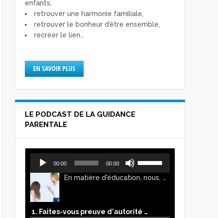
enfants,
retrouver une harmonie familiale,
retrouver le bonheur d’être ensemble,
recréer le lien…
EN SAVOIR PLUS
LE PODCAST DE LA GUIDANCE
PARENTALE
Lecteur
Utilisez
00:00
00:00
audio
les
En matière d'éducation, nous, parents, avons l'impression de faire preuve d'autorité. Mais n'est-ce pas, parfois, plutôt un jeu de pouvoir ? Ce podcast vous permettra d'y voir plus clair !
flèches
haut/bas
pour
augmenter
1. Faites-vous preuve d'autorité ou de pouvoir avec vos enfants ?