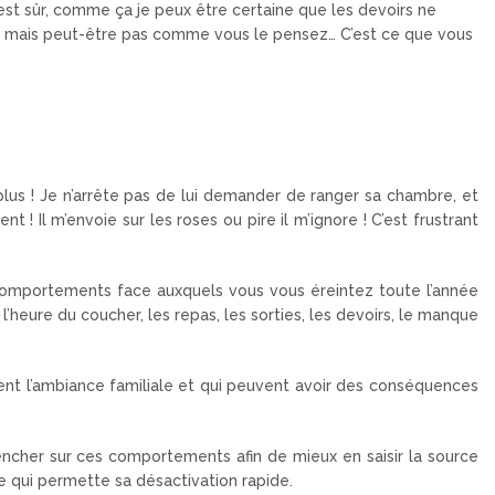
’est sûr, comme ça je peux être certaine que les devoirs ne
ouer, mais peut-être pas comme vous le pensez… C’est ce que vous
us ! Je n’arrête pas de lui demander de ranger sa chambre, et
t ! Il m’envoie sur les roses ou pire il m’ignore ! C’est frustrant
comportements face auxquels vous vous éreintez toute l’année
 l’heure du coucher, les repas, les sorties, les devoirs, le manque
nt l’ambiance familiale et qui peuvent avoir des conséquences
cher sur ces comportements afin de mieux en saisir la source
e qui permette sa désactivation rapide.