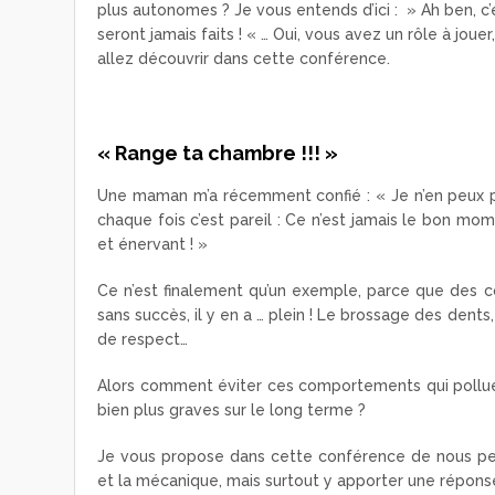
plus autonomes ? Je vous entends d’ici : » Ah ben, c
seront jamais faits ! « … Oui, vous avez un rôle à j
allez découvrir dans cette conférence.
« Range ta chambre !!! »
Une maman m’a récemment confié : « Je n’en peux pl
chaque fois c’est pareil : Ce n’est jamais le bon momen
et énervant ! »
Ce n’est finalement qu’un exemple, parce que des 
sans succès, il y en a … plein ! Le brossage des dents,
de respect…
Alors comment éviter ces comportements qui pollue
bien plus graves sur le long terme ?
Je vous propose dans cette conférence de nous pen
et la mécanique, mais surtout y apporter une répons