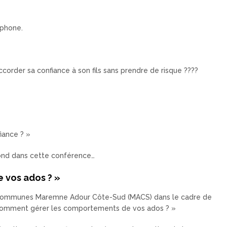
»
éphone.
corder sa confiance à son fils sans prendre de risque ????
fiance ? »
épond dans cette conférence…
 vos ados ? »
communes Maremne Adour Côte-Sud (MACS) dans le cadre de
omment gérer les comportements de vos ados ? »