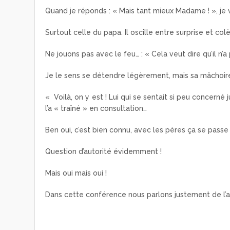
Quand je réponds : « Mais tant mieux Madame ! », je v
Surtout celle du papa. Il oscille entre surprise et col
Ne jouons pas avec le feu… : « Cela veut dire qu’il n’
Je le sens se détendre légèrement, mais sa mâchoire 
« Voilà, on y est ! Lui qui se sentait si peu concerné
l’a « traîné » en consultation…
Ben oui, c’est bien connu, avec les pères ça se passe
Question d’autorité évidemment !
Mais oui mais oui !
Dans cette conférence nous parlons justement de l’a