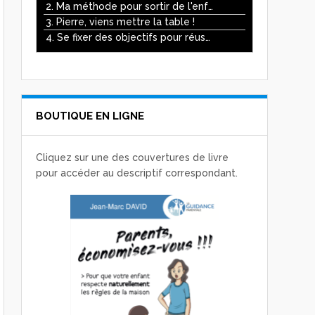
ou
2. Ma méthode pour sortir de l'enfer des écrans
diminuer
3. Pierre, viens mettre la table !
le
4. Se fixer des objectifs pour réussir
volume.
BOUTIQUE EN LIGNE
Cliquez sur une des couvertures de livre
pour accéder au descriptif correspondant.