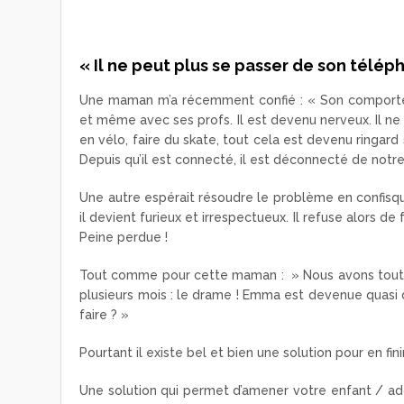
« Il ne peut plus se passer de son télép
Une maman m’a récemment confié : « Son comportem
et même avec ses profs. Il est devenu nerveux. Il ne p
en vélo, faire du skate, tout cela est devenu ringard 
Depuis qu’il est connecté, il est déconnecté de notre
Une autre espérait résoudre le problème en confisqua
il devient furieux et irrespectueux. Il refuse alors de 
Peine perdue !
Tout comme pour cette maman : » Nous avons tout 
plusieurs mois : le drame ! Emma est devenue quasi d
faire ? »
Pourtant il existe bel et bien une solution pour en fin
Une solution qui permet d’amener votre enfant / ado 