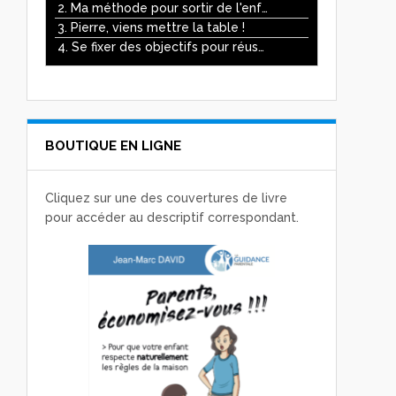
ou
2. Ma méthode pour sortir de l'enfer des écrans
diminuer
3. Pierre, viens mettre la table !
le
4. Se fixer des objectifs pour réussir
volume.
BOUTIQUE EN LIGNE
Cliquez sur une des couvertures de livre
pour accéder au descriptif correspondant.