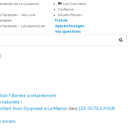
Facebook de La Guidance
Les Gros Mots
Confiance
e Facebook – Vers une
Rituels Pervers
entalité…
Fratrie
 Facebook – Les parents de
Apprentissages
Vos questions
E
ntion !! Bombe à retardement
 naturelle !
nfant Avec Dyspraxie à La Maison
dans
LES OUTILS POUR
s écrans