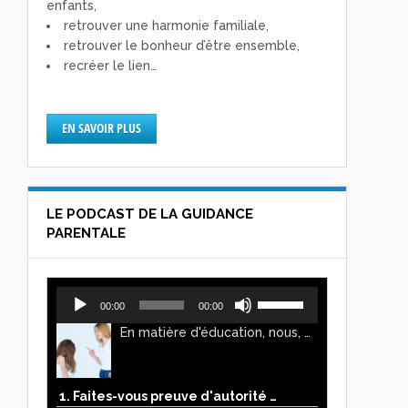
enfants,
retrouver une harmonie familiale,
retrouver le bonheur d’être ensemble,
recréer le lien…
EN SAVOIR PLUS
LE PODCAST DE LA GUIDANCE
PARENTALE
Lecteur
Utilisez
00:00
00:00
audio
les
En matière d'éducation, nous, parents, avons l'impression de faire preuve d'autorité. Mais n'est-ce pas, parfois, plutôt un jeu de pouvoir ? Ce podcast vous permettra d'y voir plus clair !
flèches
haut/bas
pour
augmenter
1. Faites-vous preuve d'autorité ou de pouvoir avec vos enfants ?