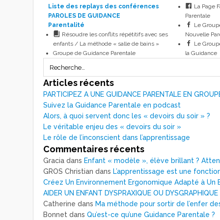
Liste des replays des conférences
La Page 
PAROLES DE GUIDANCE
Parentale
Parentalité
Le Group
Résoudre les conflits répétitifs avec ses
Nouvelle Par
enfants / La méthode « salle de bains »
Le Groupe
Groupe de Guidance Parentale
la Guidance
Articles récents
PARTICIPEZ A UNE GUIDANCE PARENTALE EN GROUP
Suivez la Guidance Parentale en podcast
Alors, à quoi servent donc les « devoirs du soir » ?
Le véritable enjeu des « devoirs du soir »
Le rôle de l’inconscient dans l’apprentissage
Commentaires récents
Gracia
dans
Enfant « modèle », élève brillant ? Atte
GROS Christian
dans
L’apprentissage est une fonction
Créez Un Environnement Ergonomique Adapté à Un E
AIDER UN ENFANT DYSPRAXIQUE OU DYSGRAPHIQUE
Catherine
dans
Ma méthode pour sortir de l’enfer de
Bonnet
dans
Qu’est-ce qu’une Guidance Parentale ?