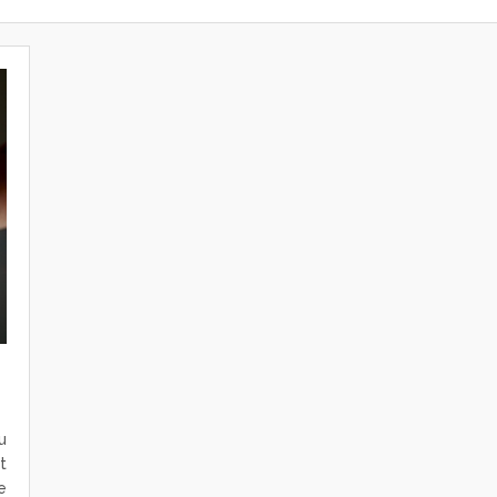
u
t
e