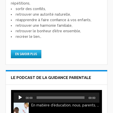
répétitions,
sortir des conflits,
retrouver une autorité naturelle,
réapprendre à faire confiance à vos enfants,
retrouver une harmonie familiale,
retrouver le bonheur d’être ensemble,
recréer le lien…
EN SAVOIR PLUS
LE PODCAST DE LA GUIDANCE PARENTALE
Lecteur
00:00
00:00
audio
En matière d'éducation, nous, parents, avons l'impression de faire preuve d'autorité. Mais n'est-ce pas, parfois, plutôt un jeu de pouvoir ? Ce podcast vous permettra d'y voir plus clair !