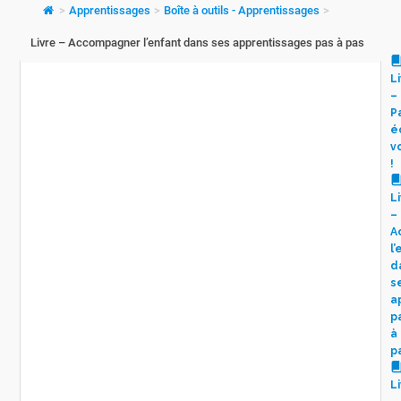
>
Apprentissages
>
Boîte à outils - Apprentissages
>
Livre – Accompagner l’enfant dans ses apprentissages pas à pas
L
–
P
é
v
!
L
–
A
l
d
s
a
p
à
p
L