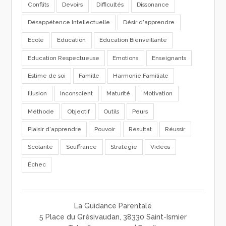
Conflits
Devoirs
Difficultés
Dissonance
Désappétence Intellectuelle
Désir d'apprendre
Ecole
Education
Education Bienveillante
Education Respectueuse
Emotions
Enseignants
Estime de soi
Famille
Harmonie Familiale
Illusion
Inconscient
Maturité
Motivation
Méthode
Objectif
Outils
Peurs
Plaisir d'apprendre
Pouvoir
Résultat
Réussir
Scolarité
Souffrance
Stratégie
Vidéos
Échec
La Guidance Parentale
5 Place du Grésivaudan, 38330 Saint-Ismier