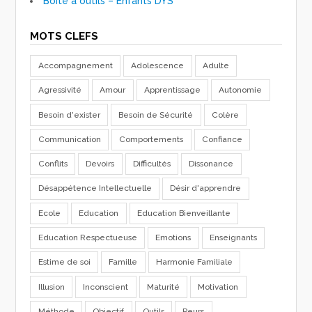
Boîte à outils – Enfants DYS
MOTS CLEFS
Accompagnement
Adolescence
Adulte
Agressivité
Amour
Apprentissage
Autonomie
Besoin d'exister
Besoin de Sécurité
Colère
Communication
Comportements
Confiance
Conflits
Devoirs
Difficultés
Dissonance
Désappétence Intellectuelle
Désir d'apprendre
Ecole
Education
Education Bienveillante
Education Respectueuse
Emotions
Enseignants
Estime de soi
Famille
Harmonie Familiale
Illusion
Inconscient
Maturité
Motivation
Méthode
Objectif
Outils
Peurs