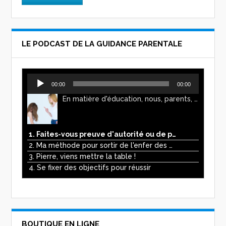
LE PODCAST DE LA GUIDANCE PARENTALE
Lecteur
00:00
00:00
audio
En matière d'éducation, nous, parents, avons l'impression de faire preuve d'autorité. Mais n'est-ce pas, parfois, plutôt un jeu de pouvoir ? Ce podcast vous permettra d'y voir plus clair !
1. Faites-vous preuve d'autorité ou de pouvoir avec vos enfants ?
2. Ma méthode pour sortir de l'enfer des écrans
3. Pierre, viens mettre la table !
4. Se fixer des objectifs pour réussir
BOUTIQUE EN LIGNE