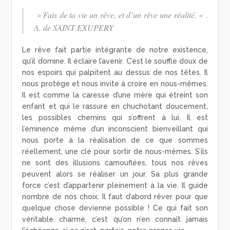
»
Fais de ta vie un rêve, et d’un rêve une réalité.
« .
A. de SAINT EXUPERY
Le rêve fait partie intégrante de notre existence,
qu’il domine. Il éclaire l’avenir. C’est le souffle doux de
nos espoirs qui palpitent au dessus de nos têtes. Il
nous protège et nous invite à croire en nous-mêmes.
Il est comme la caresse d’une mère qui étreint son
enfant et qui le rassure en chuchotant doucement,
les possibles chemins qui s’offrent à lui. Il est
l’éminence même d’un inconscient bienveillant qui
nous porte à la réalisation de ce que sommes
réellement, une clé pour sortir de nous-mêmes. S’ils
ne sont des illusions camouflées, tous nos rêves
peuvent alors se réaliser un jour. Sa plus grande
force c’est d’appartenir pleinement à la vie. Il guide
nombre de nos choix. Il faut d’abord rêver pour que
quelque chose devienne possible ! Ce qui fait son
véritable charme, c’est qu’on n’en connaît jamais