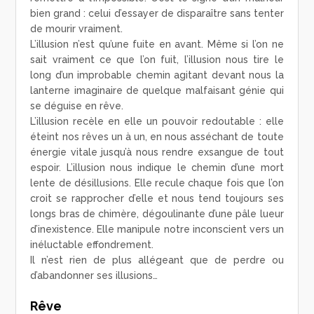
bien grand : celui d’essayer de disparaître sans tenter
de mourir vraiment.
L’illusion n’est qu’une fuite en avant. Même si l’on ne
sait vraiment ce que l’on fuit, l’illusion nous tire le
long d’un improbable chemin agitant devant nous la
lanterne imaginaire de quelque malfaisant génie qui
se déguise en rêve.
L’illusion recèle en elle un pouvoir redoutable : elle
éteint nos rêves un à un, en nous asséchant de toute
énergie vitale jusqu’à nous rendre exsangue de tout
espoir. L’illusion nous indique le chemin d’une mort
lente de désillusions. Elle recule chaque fois que l’on
croit se rapprocher d’elle et nous tend toujours ses
longs bras de chimère, dégoulinante d’une pâle lueur
d’inexistence. Elle manipule notre inconscient vers un
inéluctable effondrement.
Il n’est rien de plus allégeant que de perdre ou
d’abandonner ses illusions…
Rêve