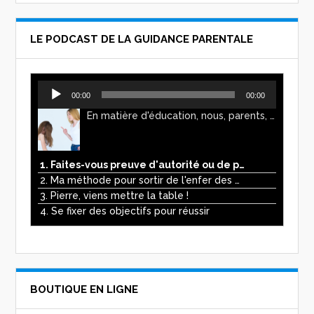
LE PODCAST DE LA GUIDANCE PARENTALE
Lecteur
00:00
00:00
audio
En matière d'éducation, nous, parents, avons l'impression de faire preuve d'autorité. Mais n'est-ce pas, parfois, plutôt un jeu de pouvoir ? Ce podcast vous permettra d'y voir plus clair !
1. Faites-vous preuve d'autorité ou de pouvoir avec vos enfants ?
2. Ma méthode pour sortir de l'enfer des écrans
3. Pierre, viens mettre la table !
4. Se fixer des objectifs pour réussir
BOUTIQUE EN LIGNE