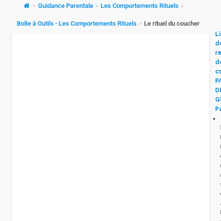
>
Guidance Parentale
>
Les Comportements Rituels
>
Boîte à Outils - Les Comportements Rituels
>
Le rituel du coucher
L
d
r
d
c
P
D
G
P