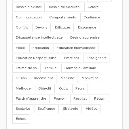
Besoin d'exister
Besoin de Sécurité
Colère
Communication
Comportements
Confiance
Conflits
Devoirs
Difficultés
Dissonance
Désappétence Intellectuelle
Désir d'apprendre
Ecole
Education
Education Bienveillante
Education Respectueuse
Emotions
Enseignants
Estime de soi
Famille
Harmonie Familiale
Illusion
Inconscient
Maturité
Motivation
Méthode
Objectif
Outils
Peurs
Plaisir d'apprendre
Pouvoir
Résultat
Réussir
Scolarité
Souffrance
Stratégie
Vidéos
Échec