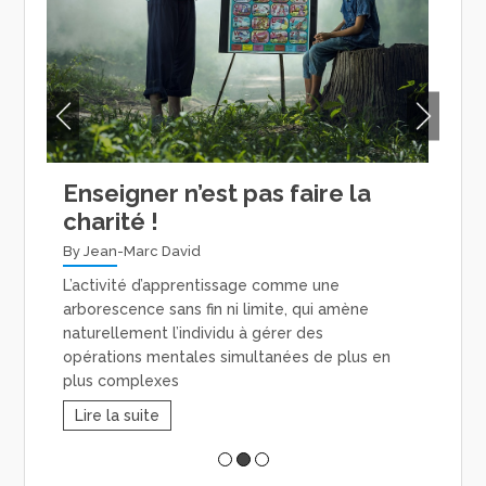
Enseigner n’est pas faire la
Et
charité !
qu
By Jean-Marc David
By 
L’activité d’apprentissage comme une
Spéc
arborescence sans fin ni limite, qui amène
mat
naturellement l’individu à gérer des
gén
opérations mentales simultanées de plus en
dom
plus complexes
pro
Lire la suite
Li