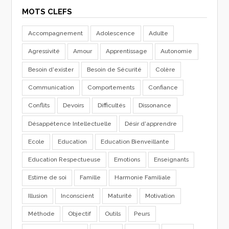
MOTS CLEFS
Accompagnement
Adolescence
Adulte
Agressivité
Amour
Apprentissage
Autonomie
Besoin d'exister
Besoin de Sécurité
Colère
Communication
Comportements
Confiance
Conflits
Devoirs
Difficultés
Dissonance
Désappétence Intellectuelle
Désir d'apprendre
Ecole
Education
Education Bienveillante
Education Respectueuse
Emotions
Enseignants
Estime de soi
Famille
Harmonie Familiale
Illusion
Inconscient
Maturité
Motivation
Méthode
Objectif
Outils
Peurs