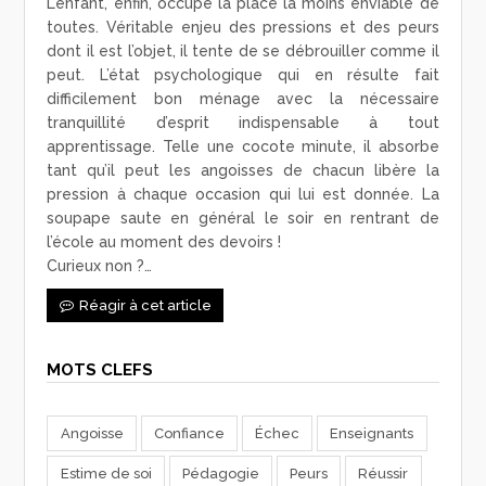
L’enfant, enfin, occupe la place la moins enviable de
toutes. Véritable enjeu des pressions et des peurs
dont il est l’objet, il tente de se débrouiller comme il
peut. L’état psychologique qui en résulte fait
difficilement bon ménage avec la nécessaire
tranquillité d’esprit indispensable à tout
apprentissage. Telle une cocote minute, il absorbe
tant qu’il peut les angoisses de chacun libère la
pression à chaque occasion qui lui est donnée. La
soupape saute en général le soir en rentrant de
l’école au moment des devoirs !
Curieux non ?…
Réagir à cet article
MOTS CLEFS
Angoisse
Confiance
Échec
Enseignants
Estime de soi
Pédagogie
Peurs
Réussir