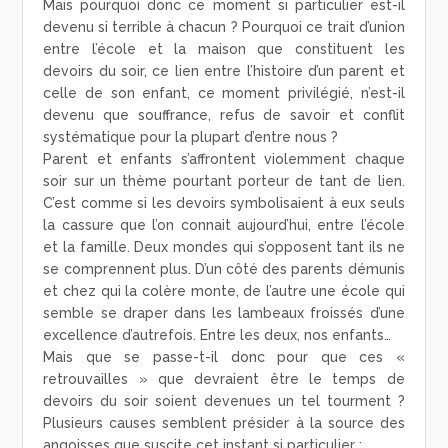
Mais pourquoi donc ce moment si particulier est-il
devenu si terrible à chacun ? Pourquoi ce trait d’union
entre l’école et la maison que constituent les
devoirs du soir, ce lien entre l’histoire d’un parent et
celle de son enfant, ce moment privilégié, n’est-il
devenu que souffrance, refus de savoir et conflit
systématique pour la plupart d’entre nous ?
Parent et enfants s’affrontent violemment chaque
soir sur un thème pourtant porteur de tant de lien.
C’est comme si les devoirs symbolisaient à eux seuls
la cassure que l’on connait aujourd’hui, entre l’école
et la famille. Deux mondes qui s’opposent tant ils ne
se comprennent plus. D’un côté des parents démunis
et chez qui la colère monte, de l’autre une école qui
semble se draper dans les lambeaux froissés d’une
excellence d’autrefois. Entre les deux, nos enfants…
Mais que se passe-t-il donc pour que ces «
retrouvailles » que devraient être le temps de
devoirs du soir soient devenues un tel tourment ?
Plusieurs causes semblent présider à la source des
angoisses que suscite cet instant si particulier :