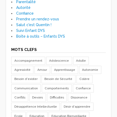
Parentalité
Autorité
Confiance
Prendre un rendez-vous
Salut c'est Quentin !
Suivi Enfant DYS
Boîte à outils – Enfants DYS
MOTS CLEFS
Accompagnement
Adolescence
Adulte
Agressivité
Amour
Apprentissage
Autonomie
Besoin d'exister
Besoin de Sécurité
Colère
Communication
Comportements
Confiance
Conflits
Devoirs
Difficultés
Dissonance
Désappétence Intellectuelle
Désir d'apprendre
Ecole
Education
Education Bienveillante