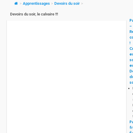
>
Apprentissages
>
Devoirs du soir
>
Devoirs du soir, le calvaire !!!
P
–
R
c
!
C
e
s
e
D
d
so
P
f