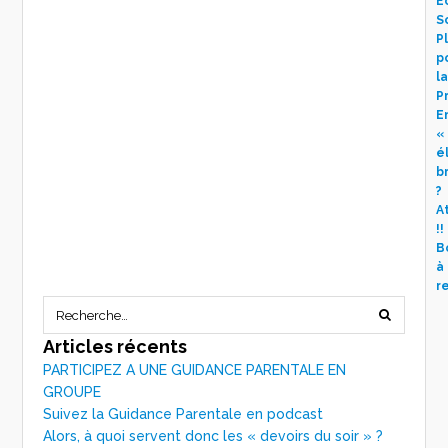
É
S
P
p
la
P
E
«
é
br
?
A
!!
B
à
r
Articles récents
PARTICIPEZ A UNE GUIDANCE PARENTALE EN
GROUPE
Suivez la Guidance Parentale en podcast
Alors, à quoi servent donc les « devoirs du soir » ?