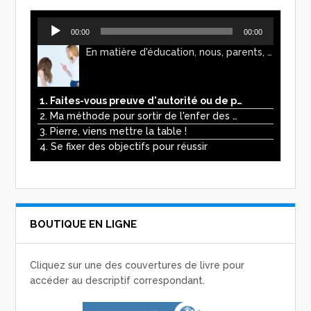
Lecteur
00:00
00:00
audio
En matière d'éducation, nous, parents, avons l'impression de faire preuve d'autorité. Mais n'est-ce pas, parfois, plutôt un jeu de pouvoir ? Ce podcast vous permettra d'y voir plus clair !
1. Faites-vous preuve d'autorité ou de pouvoir avec vos enfants ?
2. Ma méthode pour sortir de l'enfer des écrans
3. Pierre, viens mettre la table !
4. Se fixer des objectifs pour réussir
BOUTIQUE EN LIGNE
Cliquez sur une des couvertures de livre pour
accéder au descriptif correspondant.