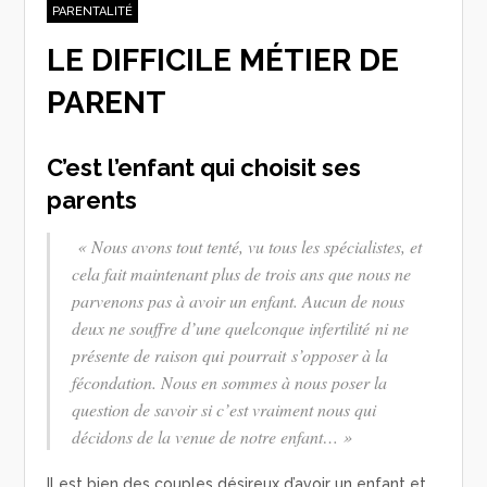
PARENTALITÉ
LE DIFFICILE MÉTIER DE
PARENT
C’est l’enfant qui choisit ses
parents
« Nous avons tout tenté, vu tous les spécialistes, et
cela fait maintenant plus de trois ans que nous ne
parvenons pas à avoir un enfant. Aucun de nous
deux ne souffre d’une quelconque infertilité ni ne
présente de raison qui pourrait s’opposer à la
fécondation. Nous en sommes à nous poser la
question de savoir si c’est vraiment nous qui
décidons de la venue de notre enfant… »
Il est bien des couples désireux d’avoir un enfant et