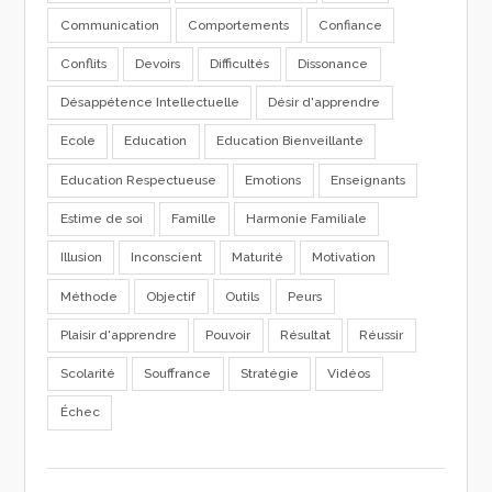
Communication
Comportements
Confiance
Conflits
Devoirs
Difficultés
Dissonance
Désappétence Intellectuelle
Désir d'apprendre
Ecole
Education
Education Bienveillante
Education Respectueuse
Emotions
Enseignants
Estime de soi
Famille
Harmonie Familiale
Illusion
Inconscient
Maturité
Motivation
Méthode
Objectif
Outils
Peurs
Plaisir d'apprendre
Pouvoir
Résultat
Réussir
Scolarité
Souffrance
Stratégie
Vidéos
Échec