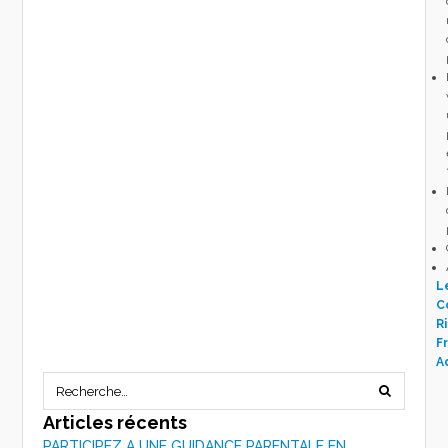
L
C
R
Fr
A
Articles récents
PARTICIPEZ A UNE GUIDANCE PARENTALE EN