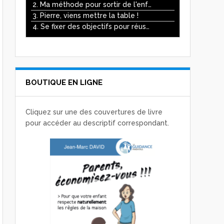
ou
2. Ma méthode pour sortir de l'enfer des écrans
diminuer
3. Pierre, viens mettre la table !
le
4. Se fixer des objectifs pour réussir
volume.
BOUTIQUE EN LIGNE
Cliquez sur une des couvertures de livre
pour accéder au descriptif correspondant.