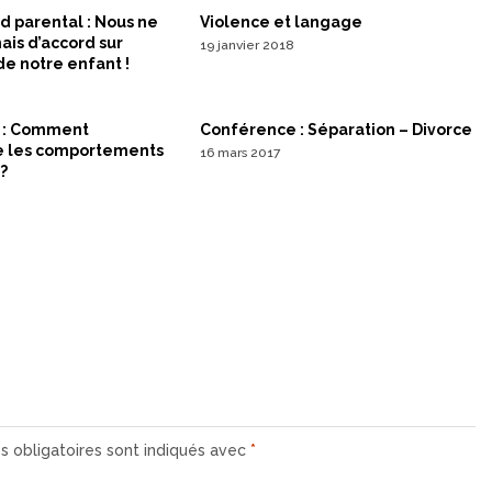
Violence et langage
d parental : Nous ne
is d’accord sur
19 janvier 2018
de notre enfant !
 : Comment
Conférence : Séparation – Divorce
 les comportements
16 mars 2017
?
 obligatoires sont indiqués avec
*