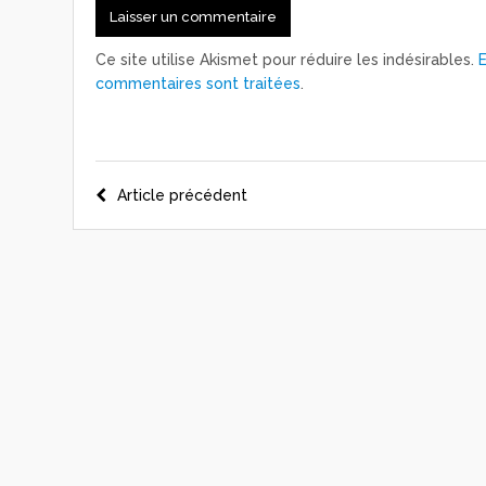
Ce site utilise Akismet pour réduire les indésirables.
commentaires sont traitées
.
Navigation
Article précédent
de
l’article