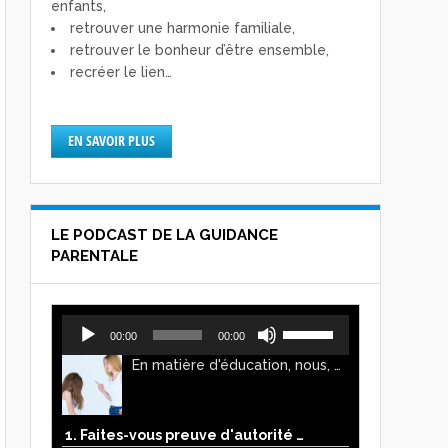
enfants,
retrouver une harmonie familiale,
retrouver le bonheur d’être ensemble,
recréer le lien…
EN SAVOIR PLUS
LE PODCAST DE LA GUIDANCE
PARENTALE
Lecteur
Utilisez
00:00
00:00
audio
les
En matière d'éducation, nous, parents, avons l'impression de faire preuve d'autorité. Mais n'est-ce pas, parfois, plutôt un jeu de pouvoir ? Ce podcast vous permettra d'y voir plus clair !
flèches
haut/bas
pour
augmenter
1. Faites-vous preuve d'autorité ou de pouvoir avec vos enfants ?