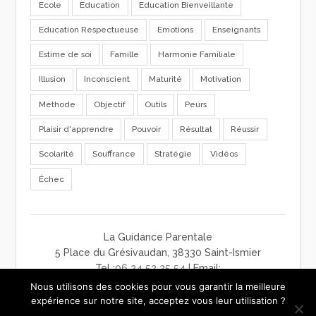
Ecole
Education
Education Bienveillante
Education Respectueuse
Emotions
Enseignants
Estime de soi
Famille
Harmonie Familiale
Illusion
Inconscient
Maturité
Motivation
Méthode
Objectif
Outils
Peurs
Plaisir d'apprendre
Pouvoir
Résultat
Réussir
Scolarité
Souffrance
Stratégie
Vidéos
Échec
La Guidance Parentale
5 Place du Grésivaudan, 38330 Saint-Ismier
Tel :
06 24 52 25 54
| Email:
contact@laguidanceparentale.com
Nous utilisons des cookies pour vous garantir la meilleure
mentions légales
-
charte de confidentialité
-
CGV
expérience sur notre site, acceptez vous leur utilisation ?