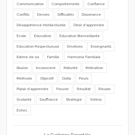
Communication
Comportements
Confiance
Conflits
Devoirs
Difficultés
Dissonance
Désappétence Intellectuelle
Désir d'apprendre
Ecole
Education
Education Bienveillante
Education Respectueuse
Emotions
Enseignants
Estime de soi
Famille
Harmonie Familiale
Illusion
Inconscient
Maturité
Motivation
Méthode
Objectif
Outils
Peurs
Plaisir d'apprendre
Pouvoir
Résultat
Réussir
Scolarité
Souffrance
Stratégie
Vidéos
Échec
La Guidance Parentale