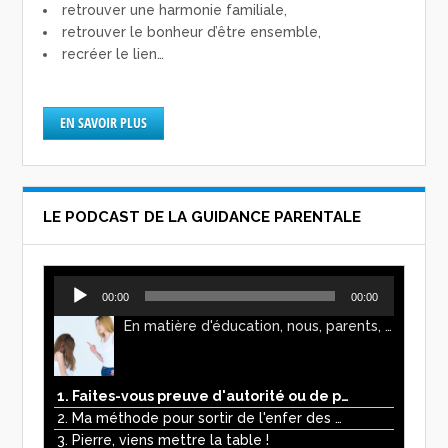
retrouver une harmonie familiale,
retrouver le bonheur d’être ensemble,
recréer le lien…
EN SAVOIR PLUS
LE PODCAST DE LA GUIDANCE PARENTALE
Lecteur
00:00
00:00
audio
En matière d'éducation, nous, parents, avons l'impression de faire preuve d'autorité. Mais n'est-ce pas, parfois, plutôt un jeu de pouvoir ? Ce podcast vous permettra d'y voir plus clair !
1. Faites-vous preuve d'autorité ou de pouvoir avec vos enfants ?
2. Ma méthode pour sortir de l'enfer des écrans
3. Pierre, viens mettre la table !