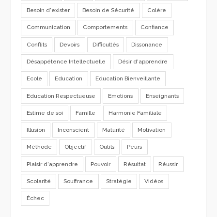
Besoin d'exister
Besoin de Sécurité
Colère
Communication
Comportements
Confiance
Conflits
Devoirs
Difficultés
Dissonance
Désappétence Intellectuelle
Désir d'apprendre
Ecole
Education
Education Bienveillante
Education Respectueuse
Emotions
Enseignants
Estime de soi
Famille
Harmonie Familiale
Illusion
Inconscient
Maturité
Motivation
Méthode
Objectif
Outils
Peurs
Plaisir d'apprendre
Pouvoir
Résultat
Réussir
Scolarité
Souffrance
Stratégie
Vidéos
Échec