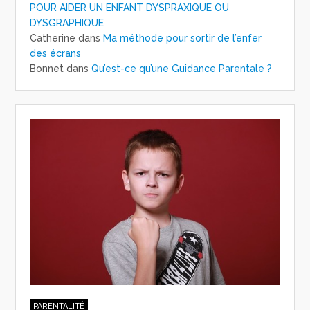
POUR AIDER UN ENFANT DYSPRAXIQUE OU
DYSGRAPHIQUE
Catherine
dans
Ma méthode pour sortir de l’enfer
des écrans
Bonnet
dans
Qu’est-ce qu’une Guidance Parentale ?
PARENTALITÉ