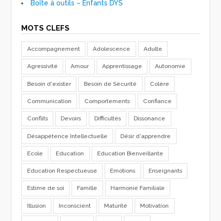
Boîte à outils – Enfants DYS
MOTS CLEFS
Accompagnement
Adolescence
Adulte
Agressivité
Amour
Apprentissage
Autonomie
Besoin d'exister
Besoin de Sécurité
Colère
Communication
Comportements
Confiance
Conflits
Devoirs
Difficultés
Dissonance
Désappétence Intellectuelle
Désir d'apprendre
Ecole
Education
Education Bienveillante
Education Respectueuse
Emotions
Enseignants
Estime de soi
Famille
Harmonie Familiale
Illusion
Inconscient
Maturité
Motivation