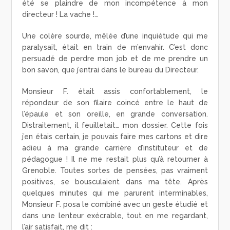
été se plaindre de mon incompétence à mon
directeur ! La vache !…
Une colère sourde, mêlée d’une inquiétude qui me
paralysait, était en train de m’envahir. C’est donc
persuadé de perdre mon job et de me prendre un
bon savon, que j’entrai dans le bureau du Directeur.
Monsieur F. était assis confortablement, le
répondeur de son filaire coincé entre le haut de
l’épaule et son oreille, en grande conversation.
Distraitement, il feuilletait… mon dossier. Cette fois
j’en étais certain, je pouvais faire mes cartons et dire
adieu à ma grande carrière d’instituteur et de
pédagogue ! Il ne me restait plus qu’à retourner à
Grenoble. Toutes sortes de pensées, pas vraiment
positives, se bousculaient dans ma tête. Après
quelques minutes qui me parurent interminables,
Monsieur F. posa le combiné avec un geste étudié et
dans une lenteur exécrable, tout en me regardant,
l’air satisfait, me dit :