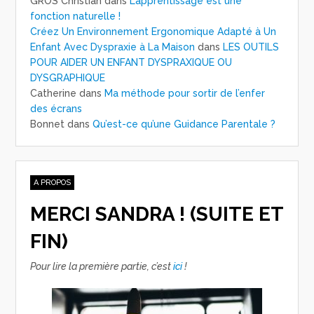
GROS Christian
dans
L’apprentissage est une
fonction naturelle !
Créez Un Environnement Ergonomique Adapté à Un
Enfant Avec Dyspraxie à La Maison
dans
LES OUTILS
POUR AIDER UN ENFANT DYSPRAXIQUE OU
DYSGRAPHIQUE
Catherine
dans
Ma méthode pour sortir de l’enfer
des écrans
Bonnet
dans
Qu’est-ce qu’une Guidance Parentale ?
A PROPOS
MERCI SANDRA ! (SUITE ET
FIN)
Pour lire la première partie, c’est
ici
!