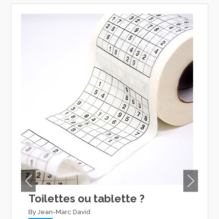
e
Toilettes ou tablette ?
Bu
e
d’
By Jean-Marc David