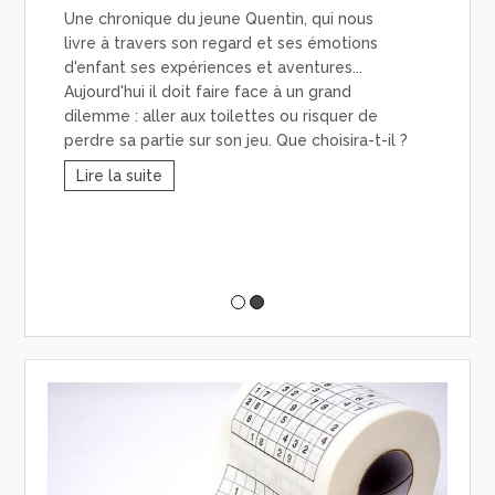
!
Une chronique du jeune Quentin, qui nous
By 
livre à travers son regard et ses émotions
d'enfant ses expériences et aventures...
Une
Aujourd'hui il doit faire face à un grand
livr
dilemme : aller aux toilettes ou risquer de
d'en
perdre sa partie sur son jeu. Que choisira-t-il ?
in
Cett
trim
Lire la suite
Math
pass
Li