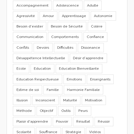
Accompagnement
Adolescence
Adulte
Agressivité
Amour
Apprentissage
Autonomie
Besoin d'exister
Besoin de Sécurité
Colère
Communication
Comportements
Confiance
Conflits
Devoirs
Difficultés
Dissonance
Désappétence Intellectuelle
Désir d'apprendre
Ecole
Education
Education Bienveillante
Education Respectueuse
Emotions
Enseignants
Estime de soi
Famille
Harmonie Familiale
Illusion
Inconscient
Maturité
Motivation
Méthode
Objectif
Outils
Peurs
Plaisir d'apprendre
Pouvoir
Résultat
Réussir
Scolarité
Souffrance
Stratégie
Vidéos