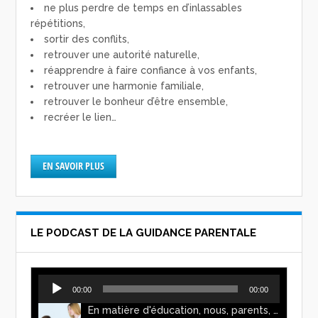
ne plus perdre de temps en d’inlassables
répétitions,
sortir des conflits,
retrouver une autorité naturelle,
réapprendre à faire confiance à vos enfants,
retrouver une harmonie familiale,
retrouver le bonheur d’être ensemble,
recréer le lien…
EN SAVOIR PLUS
LE PODCAST DE LA GUIDANCE PARENTALE
Lecteur
00:00
00:00
audio
En matière d'éducation, nous, parents, avons l'impression de faire preuve d'autorité. Mais n'est-ce pas, parfois, plutôt un jeu de pouvoir ? Ce podcast vous permettra d'y voir plus clair !