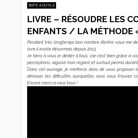
BOÎTE À OUTILS
LIVRE – RÉSOUDRE LES CO
ENFANTS / LA MÉTHODE «
Pendant très longtemps bon nombre d’entre-vous me dema
livre il existe désormais depuis 2013.
Je tiens à vous le dédier à tous, car c’est bien grâce à vo
perceptions, aiguisé mon regard, et surtout permis dura
Dans cet ouvrage, je m’efforce donc de vous proposer le
dénouer les difficultés auxquelles vous vous trouvez conf
Encore merci à vous tous !