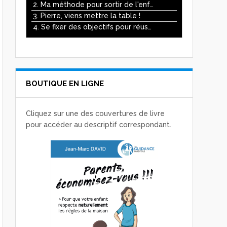
ou
2. Ma méthode pour sortir de l'enfer des écrans
diminuer
3. Pierre, viens mettre la table !
le
4. Se fixer des objectifs pour réussir
volume.
BOUTIQUE EN LIGNE
Cliquez sur une des couvertures de livre
pour accéder au descriptif correspondant.