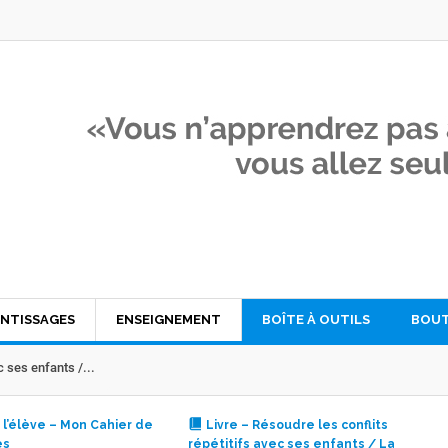
NTISSAGES
ENSEIGNEMENT
BOÎTE À OUTILS
BOUT
c ses enfants /...
 l’élève – Mon Cahier de
Livre – Résoudre les conflits
es
répétitifs avec ses enfants / La