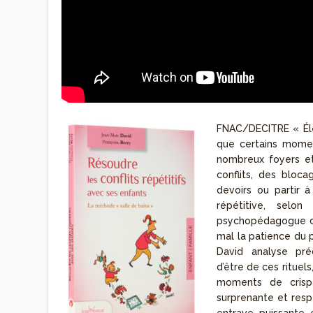
FNAC/DECITRE
« Él
que certains momen
nombreux foyers et
conflits, des bloca
devoirs ou partir à
répétitive, selo
psychopédagogue co
mal la patience du p
David analyse préc
d’être
de ces rituels
moments de crispa
surprenante et resp