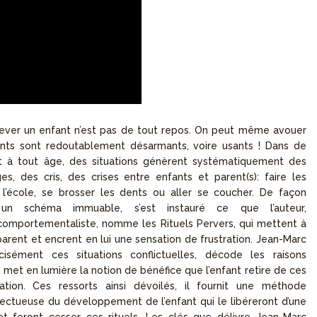
ever un enfant n’est pas de tout repos. On peut même avouer
ts sont redoutablement désarmants, voire usants ! Dans de
 à tout âge, des situations génèrent systématiquement des
ges, des cris, des crises entre enfants et parent(s): faire les
 l’école, se brosser les dents ou aller se coucher. De façon
n un schéma immuable, s’est instauré ce que l’auteur,
mportementaliste, nomme les Rituels Pervers, qui mettent à
arent et encrent en lui une sensation de frustration. Jean-Marc
isément ces situations conflictuelles, décode les raisons
, met en lumière la notion de bénéfice que l’enfant retire de ces
tion. Ces ressorts ainsi dévoilés, il fournit une méthode
ectueuse du développement de l’enfant qui le libéreront d’une