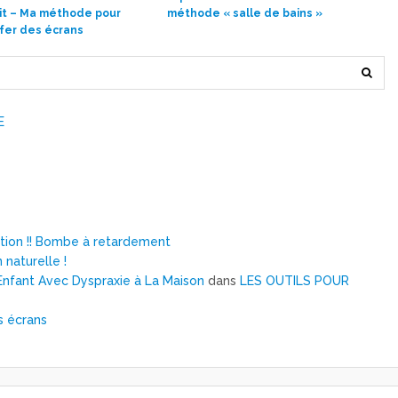
it – Ma méthode pour
méthode « salle de bains »
enfer des écrans
E
ntion !! Bombe à retardement
 naturelle !
nfant Avec Dyspraxie à La Maison
dans
LES OUTILS POUR
s écrans