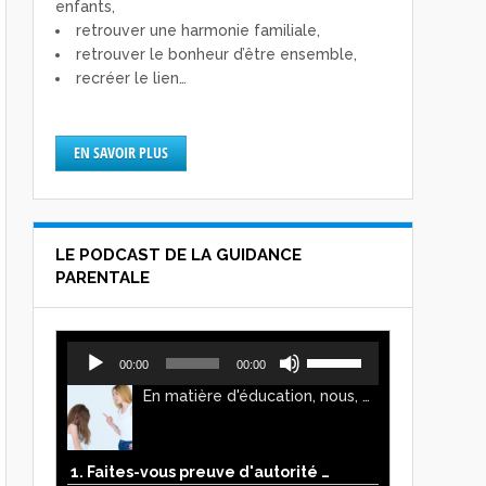
enfants,
retrouver une harmonie familiale,
retrouver le bonheur d’être ensemble,
recréer le lien…
EN SAVOIR PLUS
LE PODCAST DE LA GUIDANCE
PARENTALE
Lecteur
Utilisez
00:00
00:00
audio
les
En matière d'éducation, nous, parents, avons l'impression de faire preuve d'autorité. Mais n'est-ce pas, parfois, plutôt un jeu de pouvoir ? Ce podcast vous permettra d'y voir plus clair !
flèches
haut/bas
pour
augmenter
1. Faites-vous preuve d'autorité ou de pouvoir avec vos enfants ?