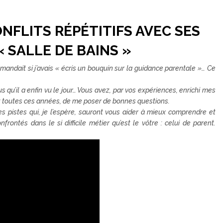
NFLITS RÉPÉTITIFS AVEC SES
 SALLE DE BAINS »
ndait si j’avais « écris un bouquin sur la guidance parentale »… Ce
us qu’il a enfin vu le jour… Vous avez, par vos expériences, enrichi mes
nt toutes ces années, de me poser de bonnes questions.
s pistes qui, je l’espère, sauront vous aider à mieux comprendre et
rontés dans le si difficile métier qu’est le vôtre : celui de parent.