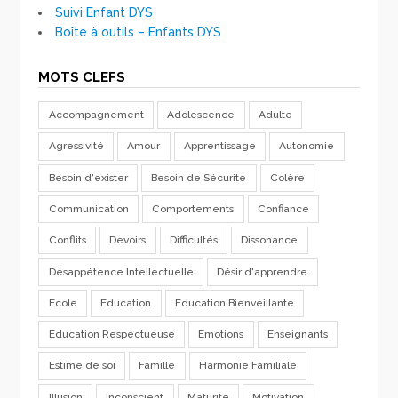
Suivi Enfant DYS
Boîte à outils – Enfants DYS
MOTS CLEFS
Accompagnement
Adolescence
Adulte
Agressivité
Amour
Apprentissage
Autonomie
Besoin d'exister
Besoin de Sécurité
Colère
Communication
Comportements
Confiance
Conflits
Devoirs
Difficultés
Dissonance
Désappétence Intellectuelle
Désir d'apprendre
Ecole
Education
Education Bienveillante
Education Respectueuse
Emotions
Enseignants
Estime de soi
Famille
Harmonie Familiale
Illusion
Inconscient
Maturité
Motivation