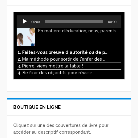
Lecteur
00:00
00:00
audio
En matière d'éducation, nous, parents, avons l'impression de faire preuve d'autorité. Mais n'est-ce pas, parfois, plutôt un jeu de pouvoir ? Ce podcast vous permettra d'y voir plus clair !
1. Faites-vous preuve d'autorité ou de pouvoir avec vos enfants ?
2. Ma méthode pour sortir de l'enfer des écrans
3. Pierre, viens mettre la table !
4. Se fixer des objectifs pour réussir
BOUTIQUE EN LIGNE
Cliquez sur une des couvertures de livre pour
accéder au descriptif correspondant.