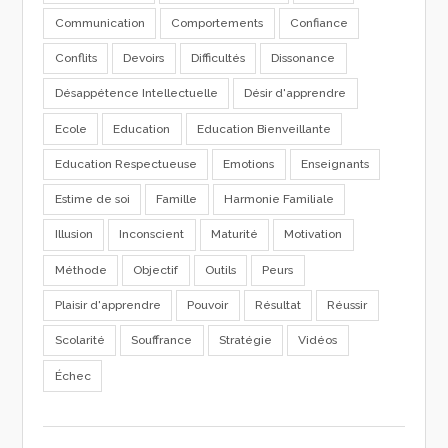
Communication
Comportements
Confiance
Conflits
Devoirs
Difficultés
Dissonance
Désappétence Intellectuelle
Désir d'apprendre
Ecole
Education
Education Bienveillante
Education Respectueuse
Emotions
Enseignants
Estime de soi
Famille
Harmonie Familiale
Illusion
Inconscient
Maturité
Motivation
Méthode
Objectif
Outils
Peurs
Plaisir d'apprendre
Pouvoir
Résultat
Réussir
Scolarité
Souffrance
Stratégie
Vidéos
Échec