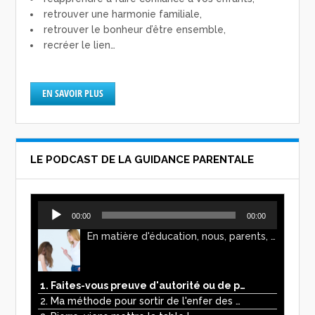
retrouver une harmonie familiale,
retrouver le bonheur d’être ensemble,
recréer le lien…
EN SAVOIR PLUS
LE PODCAST DE LA GUIDANCE PARENTALE
Lecteur
00:00
00:00
audio
En matière d'éducation, nous, parents, avons l'impression de faire preuve d'autorité. Mais n'est-ce pas, parfois, plutôt un jeu de pouvoir ? Ce podcast vous permettra d'y voir plus clair !
1. Faites-vous preuve d'autorité ou de pouvoir avec vos enfants ?
2. Ma méthode pour sortir de l'enfer des écrans