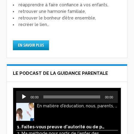
réapprendre à faire confiance à vos enfants,
retrouver une harmonie familiale,
retrouver le bonheur d’être ensemble,
recréer le lien…
EN SAVOIR PLUS
LE PODCAST DE LA GUIDANCE PARENTALE
Lecteur
00:00
00:00
audio
En matière d'éducation, nous, parents, avons l'impression de faire preuve d'autorité. Mais n'est-ce pas, parfois, plutôt un jeu de pouvoir ? Ce podcast vous permettra d'y voir plus clair !
1. Faites-vous preuve d'autorité ou de pouvoir avec vos enfants ?
2. Ma méthode pour sortir de l'enfer des écrans