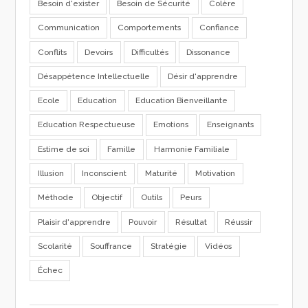
Besoin d'exister
Besoin de Sécurité
Colère
Communication
Comportements
Confiance
Conflits
Devoirs
Difficultés
Dissonance
Désappétence Intellectuelle
Désir d'apprendre
Ecole
Education
Education Bienveillante
Education Respectueuse
Emotions
Enseignants
Estime de soi
Famille
Harmonie Familiale
Illusion
Inconscient
Maturité
Motivation
Méthode
Objectif
Outils
Peurs
Plaisir d'apprendre
Pouvoir
Résultat
Réussir
Scolarité
Souffrance
Stratégie
Vidéos
Échec