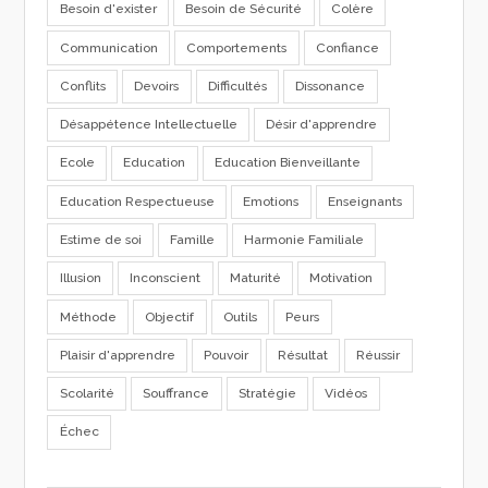
Besoin d'exister
Besoin de Sécurité
Colère
Communication
Comportements
Confiance
Conflits
Devoirs
Difficultés
Dissonance
Désappétence Intellectuelle
Désir d'apprendre
Ecole
Education
Education Bienveillante
Education Respectueuse
Emotions
Enseignants
Estime de soi
Famille
Harmonie Familiale
Illusion
Inconscient
Maturité
Motivation
Méthode
Objectif
Outils
Peurs
Plaisir d'apprendre
Pouvoir
Résultat
Réussir
Scolarité
Souffrance
Stratégie
Vidéos
Échec