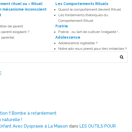
ent rituel ou « Rituel
Les Comportements Rituels
un mécanisme inconscient
Quand le comportement devient Rituel
t
Les fondements théoriques du
Comportement Rituel
métier de parent
Fratrie
 parent exigeant ?
Fratrie… ou l’art de cultiver l’inégalité !…
 parental
Adolescence
Adolescence ingérable ?
Notre ado nous prend pour des imbéciles !!
E
ntion !! Bombe à retardement
 naturelle !
nfant Avec Dyspraxie à La Maison
dans
LES OUTILS POUR