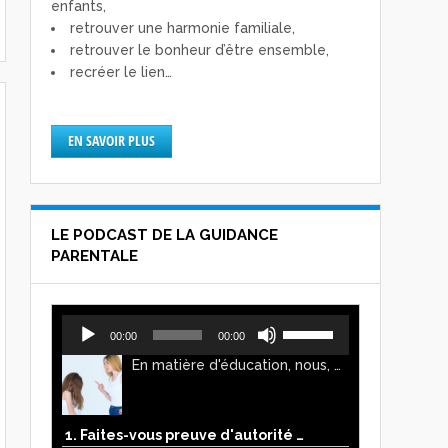
enfants,
retrouver une harmonie familiale,
retrouver le bonheur d’être ensemble,
recréer le lien…
EN SAVOIR PLUS
LE PODCAST DE LA GUIDANCE
PARENTALE
Lecteur
Utilisez
00:00
00:00
audio
les
En matière d'éducation, nous, parents, avons l'impression de faire preuve d'autorité. Mais n'est-ce pas, parfois, plutôt un jeu de pouvoir ? Ce podcast vous permettra d'y voir plus clair !
flèches
haut/bas
pour
augmenter
1. Faites-vous preuve d'autorité ou de pouvoir avec vos enfants ?