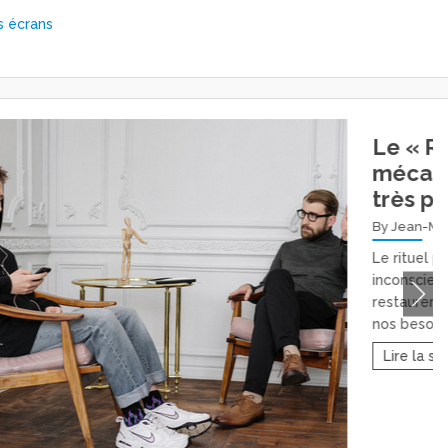
s écrans
Le « Rituel Pervers » : un
mécanisme inconscient
très puissant
By Jean-Marc David
Le rituel pervers est un mécanisme
inconscient qui vise à tenter de nous
restaurer d’une fragilité ressentie de
nos besoins...
Lire la suite