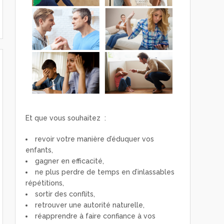
La pet
préten
« sou
By Jean-M
Et que vous souhaitez :
Ou comme
revoir votre manière d’éduquer vos
d’endigue
enfants,
comporte
gagner en efficacité,
Lire la s
ne plus perdre de temps en d’inlassables
répétitions,
sortir des conflits,
retrouver une autorité naturelle,
réapprendre à faire confiance à vos