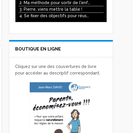
ou
2. Ma méthode pour sortir de l'enfer des écrans
diminuer
3. Pierre, viens mettre la table !
le
4. Se fixer des objectifs pour réussir
volume.
BOUTIQUE EN LIGNE
Cliquez sur une des couvertures de livre
pour accéder au descriptif correspondant.