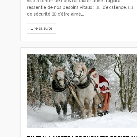
vise à tenter de nous restaurer d’une fragilité
ressentie de nos besoins vitaux : 👉🏼 d’existence, 👉🏼
de sécurité 👉🏼 d’être aimé.…
Lire la suite