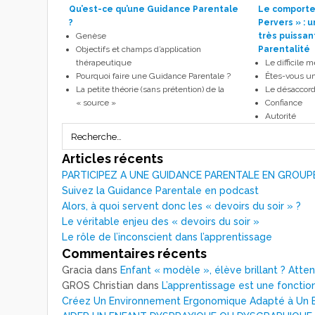
Qu’est-ce qu’une Guidance Parentale
Le comportem
?
Pervers » : 
Genèse
très puissan
Objectifs et champs d’application
Parentalité
thérapeutique
Le difficile 
Pourquoi faire une Guidance Parentale ?
Êtes-vous un
La petite théorie (sans prétention) de la
Le désaccord
« source »
Confiance
Autorité
Articles récents
PARTICIPEZ A UNE GUIDANCE PARENTALE EN GROUP
Suivez la Guidance Parentale en podcast
Alors, à quoi servent donc les « devoirs du soir » ?
Le véritable enjeu des « devoirs du soir »
Le rôle de l’inconscient dans l’apprentissage
Commentaires récents
Gracia
dans
Enfant « modèle », élève brillant ? Atte
GROS Christian
dans
L’apprentissage est une fonction
Créez Un Environnement Ergonomique Adapté à Un E