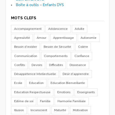
Boîte à outils – Enfants DYS
MOTS CLEFS
Accompagnement
Adolescence
Adulte
Agressivité
Amour
Apprentissage
Autonomie
Besoin d'exister
Besoin de Sécurité
Colère
Communication
Comportements
Confiance
Conflits
Devoirs
Difficultés
Dissonance
Désappétence Intellectuelle
Désir d'apprendre
Ecole
Education
Education Bienveillante
Education Respectueuse
Emotions
Enseignants
Estime de soi
Famille
Harmonie Familiale
Illusion
Inconscient
Maturité
Motivation