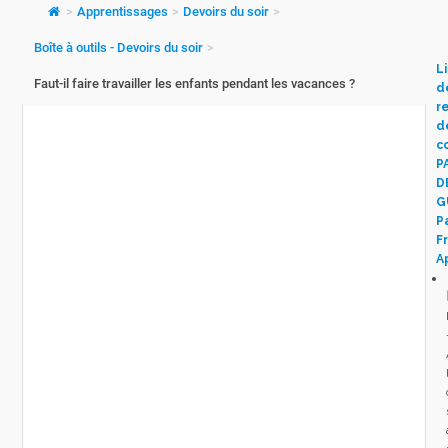
>
Apprentissages
>
Devoirs du soir
>
Boîte à outils - Devoirs du soir
>
L
Faut-il faire travailler les enfants pendant les vacances ?
d
r
d
c
P
D
G
P
Fr
A