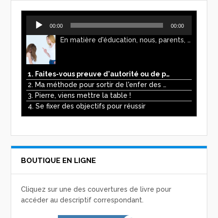
Lecteur
00:00
00:00
audio
En matière d'éducation, nous, parents, avons l'impression de faire preuve d'autorité. Mais n'est-ce pas, parfois, plutôt un jeu de pouvoir ? Ce podcast vous permettra d'y voir plus clair !
1. Faites-vous preuve d'autorité ou de pouvoir avec vos enfants ?
2. Ma méthode pour sortir de l'enfer des écrans
3. Pierre, viens mettre la table !
4. Se fixer des objectifs pour réussir
BOUTIQUE EN LIGNE
Cliquez sur une des couvertures de livre pour
accéder au descriptif correspondant.