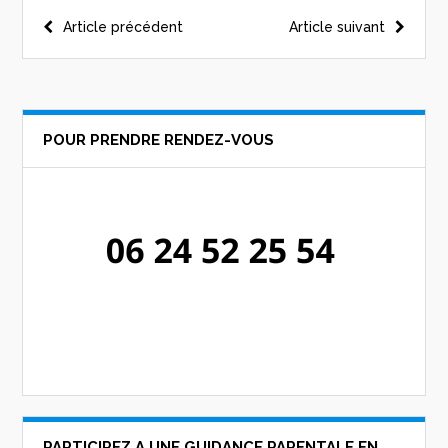
Navigation
Article précédent
Article suivant
de
l’article
POUR PRENDRE RENDEZ-VOUS
PARTICIPEZ A UNE GUIDANCE PARENTALE EN