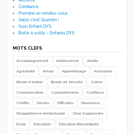
Confiance
Prendre un rendez-vous
Salut c'est Quentin !
Suivi Enfant DYS
Boîte à outils – Enfants DYS
MOTS CLEFS
Accompagnement
Adolescence
Adulte
Agressivité
Amour
Apprentissage
Autonomie
Besoin d'exister
Besoin de Sécurité
Colère
Communication
Comportements
Confiance
Conflits
Devoirs
Difficultés
Dissonance
Désappétence Intellectuelle
Désir d'apprendre
Ecole
Education
Education Bienveillante