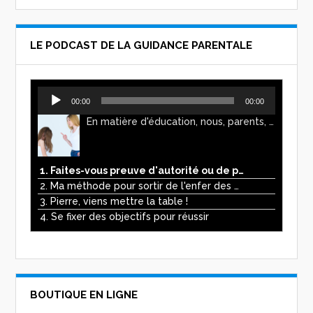
LE PODCAST DE LA GUIDANCE PARENTALE
Lecteur
00:00
00:00
audio
En matière d'éducation, nous, parents, avons l'impression de faire preuve d'autorité. Mais n'est-ce pas, parfois, plutôt un jeu de pouvoir ? Ce podcast vous permettra d'y voir plus clair !
1. Faites-vous preuve d'autorité ou de pouvoir avec vos enfants ?
2. Ma méthode pour sortir de l'enfer des écrans
3. Pierre, viens mettre la table !
4. Se fixer des objectifs pour réussir
BOUTIQUE EN LIGNE