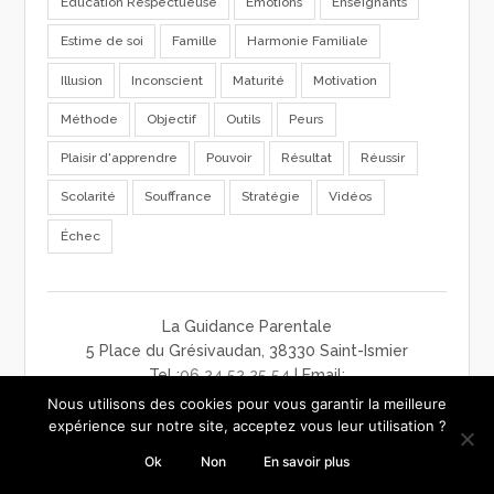
Education Respectueuse
Emotions
Enseignants
Estime de soi
Famille
Harmonie Familiale
Illusion
Inconscient
Maturité
Motivation
Méthode
Objectif
Outils
Peurs
Plaisir d'apprendre
Pouvoir
Résultat
Réussir
Scolarité
Souffrance
Stratégie
Vidéos
Échec
La Guidance Parentale
5 Place du Grésivaudan, 38330 Saint-Ismier
Tel :
06 24 52 25 54
| Email:
contact@laguidanceparentale.com
Nous utilisons des cookies pour vous garantir la meilleure
mentions légales
-
charte de confidentialité
-
CGV
expérience sur notre site, acceptez vous leur utilisation ?
Ok
Non
En savoir plus