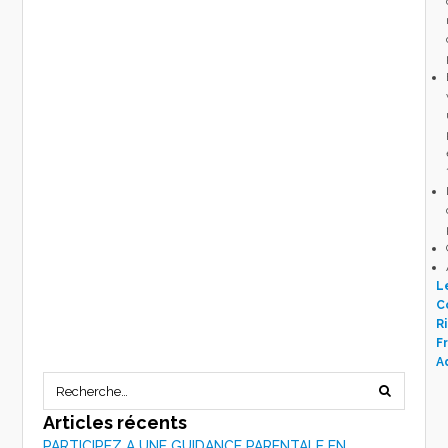
L
C
R
Fr
A
Articles récents
PARTICIPEZ A UNE GUIDANCE PARENTALE EN