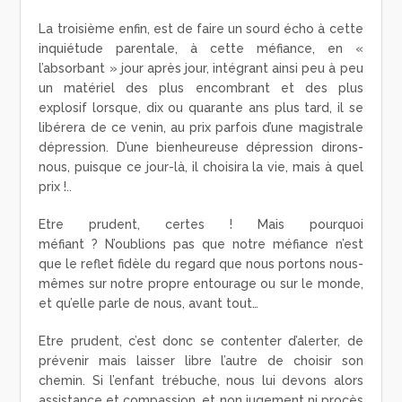
La troisième enfin, est de faire un sourd écho à cette
inquiétude parentale, à cette méfiance, en «
l’absorbant » jour après jour, intégrant ainsi peu à peu
un matériel des plus encombrant et des plus
explosif lorsque, dix ou quarante ans plus tard, il se
libérera de ce venin, au prix parfois d’une magistrale
dépression. D’une bienheureuse dépression dirons-
nous, puisque ce jour-là, il choisira la vie, mais à quel
prix !..
Etre prudent, certes ! Mais pourquoi
méfiant ? N’oublions pas que notre méfiance n’est
que le reflet fidèle du regard que nous portons nous-
mêmes sur notre propre entourage ou sur le monde,
et qu’elle parle de nous, avant tout…
Etre prudent, c’est donc se contenter d’alerter, de
prévenir mais laisser libre l’autre de choisir son
chemin. Si l’enfant trébuche, nous lui devons alors
assistance et compassion, et non jugement ni procès