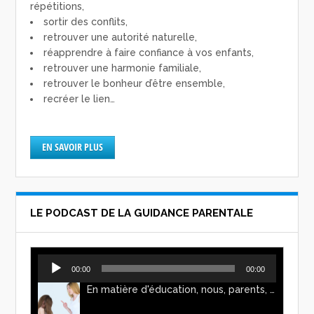
répétitions,
sortir des conflits,
retrouver une autorité naturelle,
réapprendre à faire confiance à vos enfants,
retrouver une harmonie familiale,
retrouver le bonheur d’être ensemble,
recréer le lien…
EN SAVOIR PLUS
LE PODCAST DE LA GUIDANCE PARENTALE
Lecteur
00:00
00:00
audio
En matière d'éducation, nous, parents, avons l'impression de faire preuve d'autorité. Mais n'est-ce pas, parfois, plutôt un jeu de pouvoir ? Ce podcast vous permettra d'y voir plus clair !