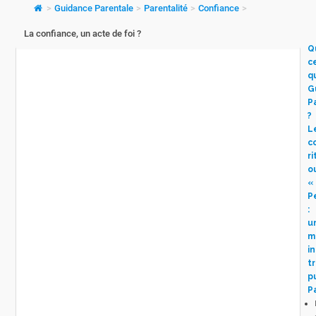
>
Guidance Parentale
>
Parentalité
>
Confiance
>
La confiance, un acte de foi ?
Q
c
q
G
P
?
L
c
ri
o
« 
P
:
u
m
i
t
p
P