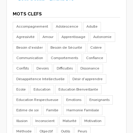
MOTS CLEFS
Accompagnement
Adolescence
Adulte
Agressivité
Amour
Apprentissage
Autonomie
Besoin d'exister
Besoin de Sécurité
Colère
Communication
Comportements
Confiance
Conflits
Devoirs
Difficultés
Dissonance
Désappétence Intellectuelle
Désir d'apprendre
Ecole
Education
Education Bienveillante
Education Respectueuse
Emotions
Enseignants
Estime de soi
Famille
Harmonie Familiale
Illusion
Inconscient
Maturité
Motivation
Méthode
Objectif
Outils
Peurs