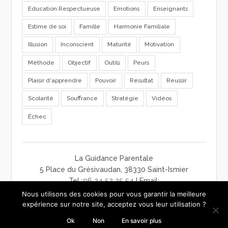
Education Respectueuse
Emotions
Enseignants
Estime de soi
Famille
Harmonie Familiale
Illusion
Inconscient
Maturité
Motivation
Méthode
Objectif
Outils
Peurs
Plaisir d'apprendre
Pouvoir
Résultat
Réussir
Scolarité
Souffrance
Stratégie
Vidéos
Échec
La Guidance Parentale
5 Place du Grésivaudan, 38330 Saint-Ismier
Tel :
06 24 52 25 54
| Email:
contact@laguidanceparentale.com
Nous utilisons des cookies pour vous garantir la meilleure
mentions légales
-
charte de confidentialité
-
CGV
expérience sur notre site, acceptez vous leur utilisation ?
Ok
Non
En savoir plus