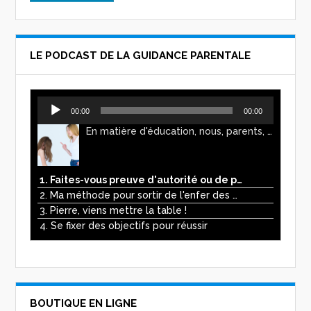
LE PODCAST DE LA GUIDANCE PARENTALE
Lecteur
00:00
00:00
audio
En matière d'éducation, nous, parents, avons l'impression de faire preuve d'autorité. Mais n'est-ce pas, parfois, plutôt un jeu de pouvoir ? Ce podcast vous permettra d'y voir plus clair !
1. Faites-vous preuve d'autorité ou de pouvoir avec vos enfants ?
2. Ma méthode pour sortir de l'enfer des écrans
3. Pierre, viens mettre la table !
4. Se fixer des objectifs pour réussir
BOUTIQUE EN LIGNE