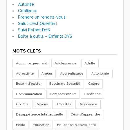
Autorité
Confiance
Prendre un rendez-vous
Salut c'est Quentin !
Suivi Enfant DYS
Boîte à outils – Enfants DYS
MOTS CLEFS
Accompagnement
Adolescence
Adulte
Agressivité
Amour
Apprentissage
Autonomie
Besoin d'exister
Besoin de Sécurité
Colère
Communication
Comportements
Confiance
Conflits
Devoirs
Difficultés
Dissonance
Désappétence Intellectuelle
Désir d'apprendre
Ecole
Education
Education Bienveillante