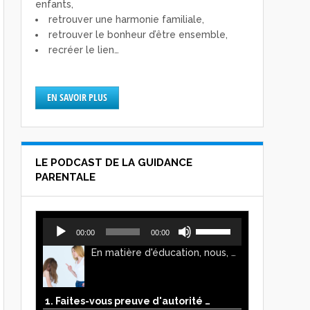
enfants,
retrouver une harmonie familiale,
retrouver le bonheur d’être ensemble,
recréer le lien…
EN SAVOIR PLUS
LE PODCAST DE LA GUIDANCE
PARENTALE
Lecteur
Utilisez
00:00
00:00
audio
les
En matière d'éducation, nous, parents, avons l'impression de faire preuve d'autorité. Mais n'est-ce pas, parfois, plutôt un jeu de pouvoir ? Ce podcast vous permettra d'y voir plus clair !
flèches
haut/bas
pour
augmenter
1. Faites-vous preuve d'autorité ou de pouvoir avec vos enfants ?