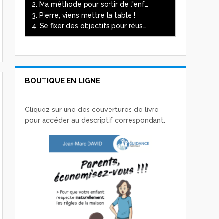
ou
2. Ma méthode pour sortir de l'enfer des écrans
diminuer
3. Pierre, viens mettre la table !
le
4. Se fixer des objectifs pour réussir
volume.
BOUTIQUE EN LIGNE
Cliquez sur une des couvertures de livre
pour accéder au descriptif correspondant.