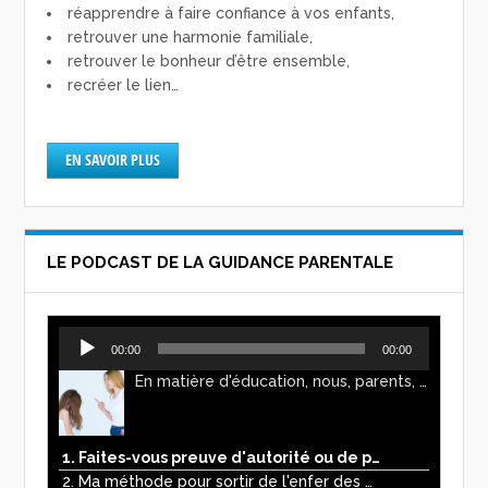
réapprendre à faire confiance à vos enfants,
retrouver une harmonie familiale,
retrouver le bonheur d’être ensemble,
recréer le lien…
EN SAVOIR PLUS
LE PODCAST DE LA GUIDANCE PARENTALE
Lecteur
00:00
00:00
audio
En matière d'éducation, nous, parents, avons l'impression de faire preuve d'autorité. Mais n'est-ce pas, parfois, plutôt un jeu de pouvoir ? Ce podcast vous permettra d'y voir plus clair !
1. Faites-vous preuve d'autorité ou de pouvoir avec vos enfants ?
2. Ma méthode pour sortir de l'enfer des écrans