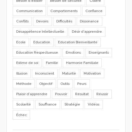
Besoin d'exister
Besoin de Sécurité
Colère
Communication
Comportements
Confiance
Conflits
Devoirs
Difficultés
Dissonance
Désappétence Intellectuelle
Désir d'apprendre
Ecole
Education
Education Bienveillante
Education Respectueuse
Emotions
Enseignants
Estime de soi
Famille
Harmonie Familiale
Illusion
Inconscient
Maturité
Motivation
Méthode
Objectif
Outils
Peurs
Plaisir d'apprendre
Pouvoir
Résultat
Réussir
Scolarité
Souffrance
Stratégie
Vidéos
Échec