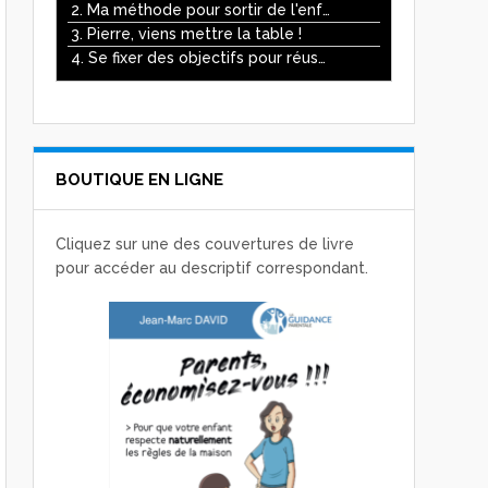
ou
2. Ma méthode pour sortir de l'enfer des écrans
diminuer
3. Pierre, viens mettre la table !
le
4. Se fixer des objectifs pour réussir
volume.
BOUTIQUE EN LIGNE
Cliquez sur une des couvertures de livre
pour accéder au descriptif correspondant.