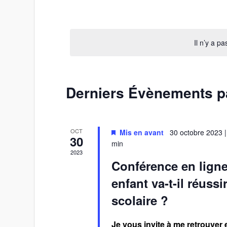
Sélectionnez
une
date.
Il n’y a p
Calendrier
Derniers Évènements 
de
Évènements
OCT
Mis en avant
30 octobre 2023 |
30
min
2023
Conférence en ligne
enfant va-t-il réuss
scolaire ?
Je vous invite à me retrouver e