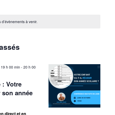
as d’évènements à venir.
passés
 19 h 00 min
-
20 h 00
 : Votre
ir son année
n direct et en