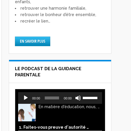
enfants,
retrouver une harmonie familiale,
retrouver le bonheur d’être ensemble,
recréer le lien…
EN SAVOIR PLUS
LE PODCAST DE LA GUIDANCE
PARENTALE
Lecteur
Utilisez
00:00
00:00
audio
les
En matière d'éducation, nous, parents, avons l'impression de faire preuve d'autorité. Mais n'est-ce pas, parfois, plutôt un jeu de pouvoir ? Ce podcast vous permettra d'y voir plus clair !
flèches
haut/bas
pour
augmenter
1. Faites-vous preuve d'autorité ou de pouvoir avec vos enfants ?