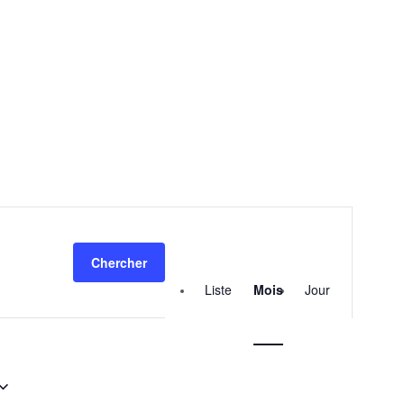
Navigation
de
Chercher
vues
Évènement
Liste
Mois
Jour