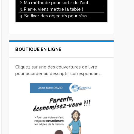
ou
2. Ma méthode pour sortir de l'enfer des écrans
diminuer
3. Pierre, viens mettre la table !
le
4. Se fixer des objectifs pour réussir
volume.
BOUTIQUE EN LIGNE
Cliquez sur une des couvertures de livre
pour accéder au descriptif correspondant.