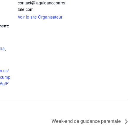
contact@laguidanceparen
tale.com
Voir le site Organisateur
ment:
ité
,
m.us/
Iucump
AgfP
Week-end de guidance parentale