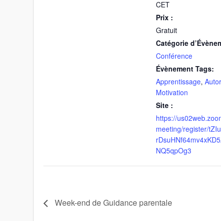
CET
Prix :
Gratuit
Catégorie d’Évène
Conférence
Évènement Tags:
Apprentissage
,
Autor
Motivation
Site :
https://us02web.zoo
meeting/register/tZ
rDsuHNf64mv4xKD5
NQ5qpOg3
Week-end de Guidance parentale