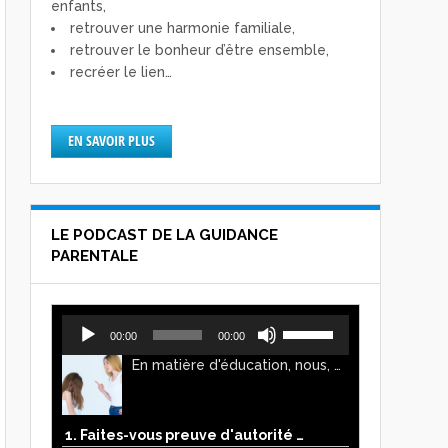
enfants,
retrouver une harmonie familiale,
retrouver le bonheur d’être ensemble,
recréer le lien…
EN SAVOIR PLUS
LE PODCAST DE LA GUIDANCE
PARENTALE
Lecteur
Utilisez
00:00
00:00
audio
les
En matière d'éducation, nous, parents, avons l'impression de faire preuve d'autorité. Mais n'est-ce pas, parfois, plutôt un jeu de pouvoir ? Ce podcast vous permettra d'y voir plus clair !
flèches
haut/bas
pour
augmenter
1. Faites-vous preuve d'autorité ou de pouvoir avec vos enfants ?