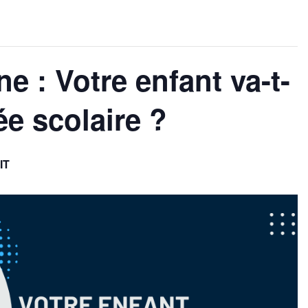
e : Votre enfant va-t-
ée scolaire ?
IT