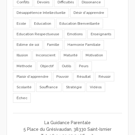
Conflits
Devoirs
Difficultés
Dissonance
Désappétence Intellectuelle
Désir d'apprendre
Ecole
Education
Education Bienveillante
Education Respectueuse
Emotions
Enseignants
Estime de soi
Famille
Harmonie Familiale
Illusion
Inconscient
Maturité
Motivation
Méthode
Objectif
Outils
Peurs
Plaisir d'apprendre
Pouvoir
Résultat
Réussir
Scolarité
Souffrance
Stratégie
Vidéos
Échec
La Guidance Parentale
5 Place du Grésivaudan, 38330 Saint-Ismier