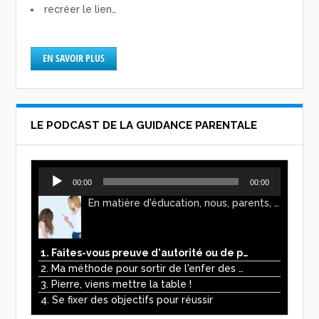
recréer le lien…
EN SAVOIR PLUS
LE PODCAST DE LA GUIDANCE PARENTALE
Lecteur
00:00
00:00
audio
En matière d'éducation, nous, parents, avons l'impression de faire preuve d'autorité. Mais n'est-ce pas, parfois, plutôt un jeu de pouvoir ? Ce podcast vous permettra d'y voir plus clair !
1. Faites-vous preuve d'autorité ou de pouvoir avec vos enfants ?
2. Ma méthode pour sortir de l'enfer des écrans
3. Pierre, viens mettre la table !
4. Se fixer des objectifs pour réussir