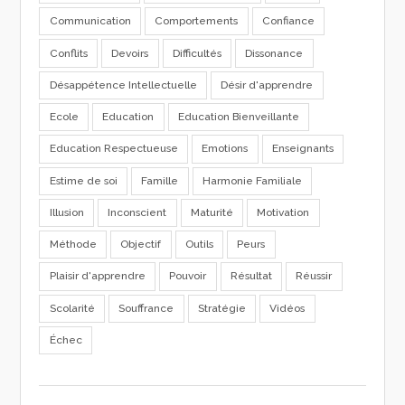
Communication
Comportements
Confiance
Conflits
Devoirs
Difficultés
Dissonance
Désappétence Intellectuelle
Désir d'apprendre
Ecole
Education
Education Bienveillante
Education Respectueuse
Emotions
Enseignants
Estime de soi
Famille
Harmonie Familiale
Illusion
Inconscient
Maturité
Motivation
Méthode
Objectif
Outils
Peurs
Plaisir d'apprendre
Pouvoir
Résultat
Réussir
Scolarité
Souffrance
Stratégie
Vidéos
Échec