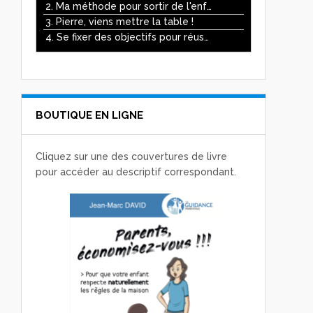
ou
2. Ma méthode pour sortir de l'enfer des écrans
diminuer
3. Pierre, viens mettre la table !
le
4. Se fixer des objectifs pour réussir
volume.
BOUTIQUE EN LIGNE
Cliquez sur une des couvertures de livre
pour accéder au descriptif correspondant.