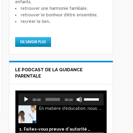
enfants,
retrouver une harmonie familiale,
retrouver le bonheur d’être ensemble,
recréer le lien…
EN SAVOIR PLUS
LE PODCAST DE LA GUIDANCE
PARENTALE
Lecteur
Utilisez
00:00
00:00
audio
les
En matière d'éducation, nous, parents, avons l'impression de faire preuve d'autorité. Mais n'est-ce pas, parfois, plutôt un jeu de pouvoir ? Ce podcast vous permettra d'y voir plus clair !
flèches
haut/bas
pour
augmenter
1. Faites-vous preuve d'autorité ou de pouvoir avec vos enfants ?