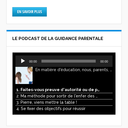
EN SAVOIR PLUS
LE PODCAST DE LA GUIDANCE PARENTALE
Lecteur
00:00
00:00
audio
En matière d'éducation, nous, parents, avons l'impression de faire preuve d'autorité. Mais n'est-ce pas, parfois, plutôt un jeu de pouvoir ? Ce podcast vous permettra d'y voir plus clair !
1. Faites-vous preuve d'autorité ou de pouvoir avec vos enfants ?
2. Ma méthode pour sortir de l'enfer des écrans
3. Pierre, viens mettre la table !
4. Se fixer des objectifs pour réussir