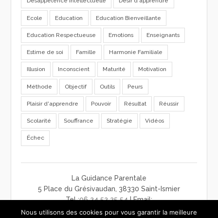
Désappétence Intellectuelle
Désir d'apprendre
Ecole
Education
Education Bienveillante
Education Respectueuse
Emotions
Enseignants
Estime de soi
Famille
Harmonie Familiale
Illusion
Inconscient
Maturité
Motivation
Méthode
Objectif
Outils
Peurs
Plaisir d'apprendre
Pouvoir
Résultat
Réussir
Scolarité
Souffrance
Stratégie
Vidéos
Échec
La Guidance Parentale
5 Place du Grésivaudan, 38330 Saint-Ismier
Tel :
06 24 52 25 54
| Email:
contact@laguidanceparentale.com
Nous utilisons des cookies pour vous garantir la meilleure