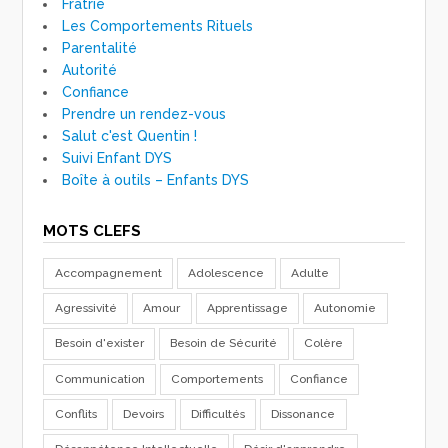
Fratrie
Les Comportements Rituels
Parentalité
Autorité
Confiance
Prendre un rendez-vous
Salut c'est Quentin !
Suivi Enfant DYS
Boîte à outils – Enfants DYS
MOTS CLEFS
Accompagnement
Adolescence
Adulte
Agressivité
Amour
Apprentissage
Autonomie
Besoin d'exister
Besoin de Sécurité
Colère
Communication
Comportements
Confiance
Conflits
Devoirs
Difficultés
Dissonance