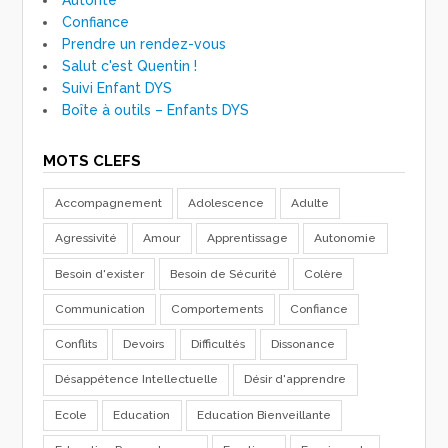
Confiance
Prendre un rendez-vous
Salut c'est Quentin !
Suivi Enfant DYS
Boîte à outils – Enfants DYS
MOTS CLEFS
Accompagnement
Adolescence
Adulte
Agressivité
Amour
Apprentissage
Autonomie
Besoin d'exister
Besoin de Sécurité
Colère
Communication
Comportements
Confiance
Conflits
Devoirs
Difficultés
Dissonance
Désappétence Intellectuelle
Désir d'apprendre
Ecole
Education
Education Bienveillante