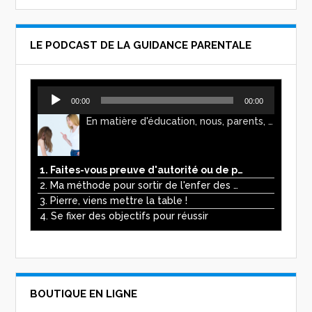
LE PODCAST DE LA GUIDANCE PARENTALE
Lecteur
00:00
00:00
audio
En matière d'éducation, nous, parents, avons l'impression de faire preuve d'autorité. Mais n'est-ce pas, parfois, plutôt un jeu de pouvoir ? Ce podcast vous permettra d'y voir plus clair !
1. Faites-vous preuve d'autorité ou de pouvoir avec vos enfants ?
2. Ma méthode pour sortir de l'enfer des écrans
3. Pierre, viens mettre la table !
4. Se fixer des objectifs pour réussir
BOUTIQUE EN LIGNE