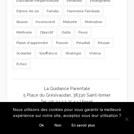
Education Respectueuse
Emotions
Enseignants
Estime de soi
Famille
Harmonie Familiale
Illusion
Inconscient
Maturité
Motivation
Méthode
Objectif
Outils
Peurs
Plaisir d'apprendre
Pouvoir
Résultat
Réussir
Scolarité
Souffrance
Stratégie
Vidéos
Échec
La Guidance Parentale
5 Place du Grésivaudan, 38330 Saint-Ismier
Tel :
06 24 52 25 54
| Email:
contact@laguidanceparentale.com
Nous utilisons des cookies pour vous garantir la meilleure
mentions légales
-
charte de confidentialité
-
CGV
expérience sur notre site, acceptez vous leur utilisation ?
Ok
Non
En savoir plus