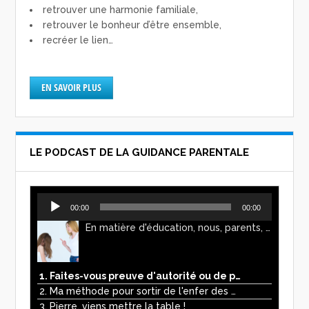
retrouver une harmonie familiale,
retrouver le bonheur d’être ensemble,
recréer le lien…
EN SAVOIR PLUS
LE PODCAST DE LA GUIDANCE PARENTALE
Lecteur
00:00
00:00
audio
En matière d'éducation, nous, parents, avons l'impression de faire preuve d'autorité. Mais n'est-ce pas, parfois, plutôt un jeu de pouvoir ? Ce podcast vous permettra d'y voir plus clair !
1. Faites-vous preuve d'autorité ou de pouvoir avec vos enfants ?
2. Ma méthode pour sortir de l'enfer des écrans
3. Pierre, viens mettre la table !