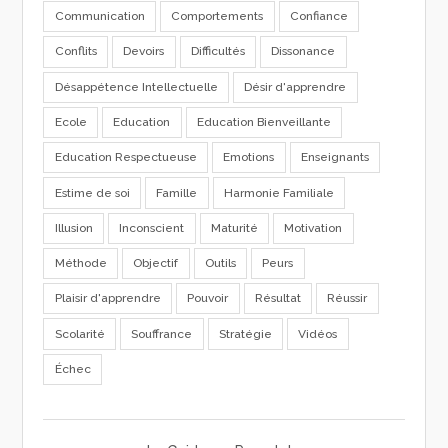
Communication
Comportements
Confiance
Conflits
Devoirs
Difficultés
Dissonance
Désappétence Intellectuelle
Désir d'apprendre
Ecole
Education
Education Bienveillante
Education Respectueuse
Emotions
Enseignants
Estime de soi
Famille
Harmonie Familiale
Illusion
Inconscient
Maturité
Motivation
Méthode
Objectif
Outils
Peurs
Plaisir d'apprendre
Pouvoir
Résultat
Réussir
Scolarité
Souffrance
Stratégie
Vidéos
Échec