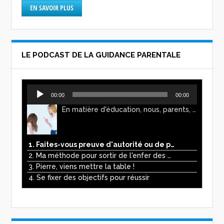
EN SAVOIR PLUS
LE PODCAST DE LA GUIDANCE PARENTALE
Lecteur
00:00
00:00
audio
En matière d'éducation, nous, parents, avons l'impression de faire preuve d'autorité. Mais n'est-ce pas, parfois, plutôt un jeu de pouvoir ? Ce podcast vous permettra d'y voir plus clair !
1. Faites-vous preuve d'autorité ou de pouvoir avec vos enfants ?
2. Ma méthode pour sortir de l'enfer des écrans
3. Pierre, viens mettre la table !
4. Se fixer des objectifs pour réussir