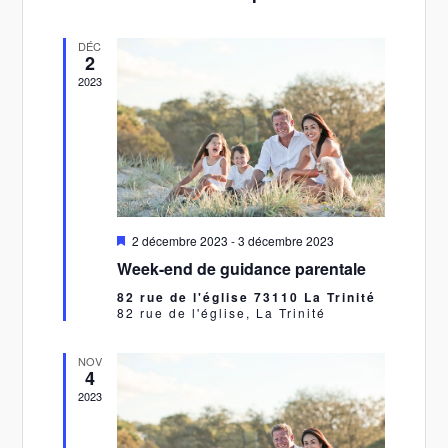
Évènements
DÉC
2
2023
Mis
2 décembre 2023
-
3 décembre 2023
en
Week-end de guidance parentale
avant
82 rue de l'église 73110 La Trinité
82 rue de l'église, La Trinité
NOV
4
2023