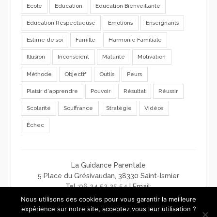
Ecole
Education
Education Bienveillante
Education Respectueuse
Emotions
Enseignants
Estime de soi
Famille
Harmonie Familiale
Illusion
Inconscient
Maturité
Motivation
Méthode
Objectif
Outils
Peurs
Plaisir d'apprendre
Pouvoir
Résultat
Réussir
Scolarité
Souffrance
Stratégie
Vidéos
Échec
La Guidance Parentale
5 Place du Grésivaudan, 38330 Saint-Ismier
Tel :
06 24 52 25 54
| Email:
contact@laguidanceparentale.com
Nous utilisons des cookies pour vous garantir la meilleure
mentions légales
-
charte de confidentialité
-
CGV
expérience sur notre site, acceptez vous leur utilisation ?