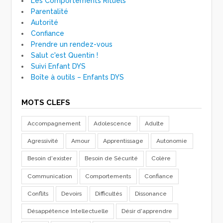
Les Comportements Rituels
Parentalité
Autorité
Confiance
Prendre un rendez-vous
Salut c'est Quentin !
Suivi Enfant DYS
Boîte à outils – Enfants DYS
MOTS CLEFS
Accompagnement
Adolescence
Adulte
Agressivité
Amour
Apprentissage
Autonomie
Besoin d'exister
Besoin de Sécurité
Colère
Communication
Comportements
Confiance
Conflits
Devoirs
Difficultés
Dissonance
Désappétence Intellectuelle
Désir d'apprendre