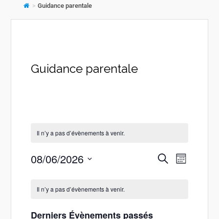
>
Guidance parentale
Guidance parentale
Il n’y a pas d’évènements à venir.
08/06/2026
Recherche
Navigati
Recherche
Mois
de
et
Sélectionnez
Calendrier
vues
une
navigation
Il n’y a pas d’évènements à venir.
Évèneme
date.
de
de
Évènements
Derniers Évènements passés
vues