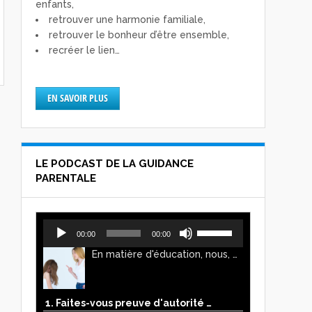
enfants,
retrouver une harmonie familiale,
retrouver le bonheur d’être ensemble,
recréer le lien…
EN SAVOIR PLUS
LE PODCAST DE LA GUIDANCE
PARENTALE
Lecteur
Utilisez
00:00
00:00
audio
les
En matière d'éducation, nous, parents, avons l'impression de faire preuve d'autorité. Mais n'est-ce pas, parfois, plutôt un jeu de pouvoir ? Ce podcast vous permettra d'y voir plus clair !
flèches
haut/bas
pour
augmenter
1. Faites-vous preuve d'autorité ou de pouvoir avec vos enfants ?