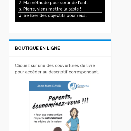
ou
2. Ma méthode pour sortir de l'enfer des écrans
diminuer
3. Pierre, viens mettre la table !
le
4. Se fixer des objectifs pour réussir
volume.
BOUTIQUE EN LIGNE
Cliquez sur une des couvertures de livre
pour accéder au descriptif correspondant.