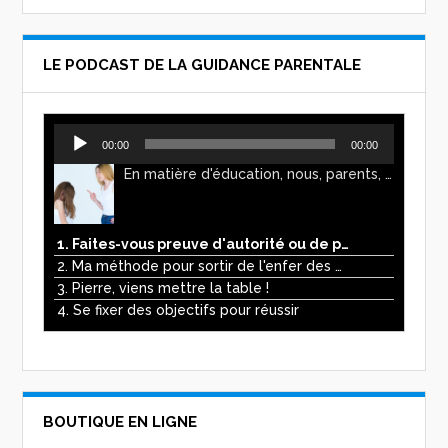
LE PODCAST DE LA GUIDANCE PARENTALE
Lecteur
00:00
00:00
audio
En matière d'éducation, nous, parents, avons l'impression de faire preuve d'autorité. Mais n'est-ce pas, parfois, plutôt un jeu de pouvoir ? Ce podcast vous permettra d'y voir plus clair !
1. Faites-vous preuve d'autorité ou de pouvoir avec vos enfants ?
2. Ma méthode pour sortir de l'enfer des écrans
3. Pierre, viens mettre la table !
4. Se fixer des objectifs pour réussir
BOUTIQUE EN LIGNE