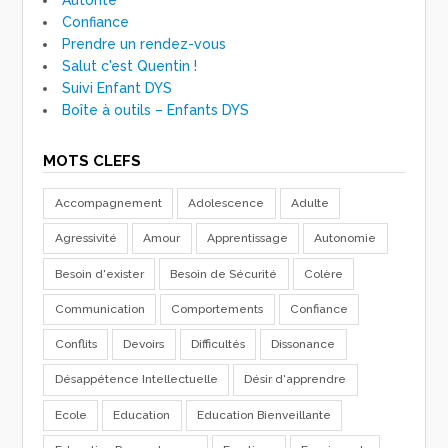
Confiance
Prendre un rendez-vous
Salut c'est Quentin !
Suivi Enfant DYS
Boîte à outils – Enfants DYS
MOTS CLEFS
Accompagnement
Adolescence
Adulte
Agressivité
Amour
Apprentissage
Autonomie
Besoin d'exister
Besoin de Sécurité
Colère
Communication
Comportements
Confiance
Conflits
Devoirs
Difficultés
Dissonance
Désappétence Intellectuelle
Désir d'apprendre
Ecole
Education
Education Bienveillante