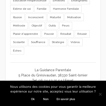
Education Respectueuse
Emotions
Enseignants
Estime de soi
Famille
Harmonie Familiale
Illusion
Inconscient
Maturité
Motivation
Méthode
Objectif
Outils
Peurs
Plaisir d'apprendre
Pouvoir
Résultat
Réussir
Scolarité
Souffrance
Stratégie
Vidéos
Échec
La Guidance Parentale
5 Place du Grésivaudan, 38330 Saint-Ismier
Tel :
06 24 52 25 54
| Email:
contact@laguidanceparentale.com
Nous utilisons des cookies pour vous garantir la meilleure
mentions légales
-
charte de confidentialité
-
CGV
expérience sur notre site, acceptez vous leur utilisation ?
Ok
Non
En savoir plus