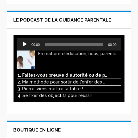
LE PODCAST DE LA GUIDANCE PARENTALE
Lecteur
00:00
00:00
audio
En matière d'éducation, nous, parents, avons l'impression de faire preuve d'autorité. Mais n'est-ce pas, parfois, plutôt un jeu de pouvoir ? Ce podcast vous permettra d'y voir plus clair !
1. Faites-vous preuve d'autorité ou de pouvoir avec vos enfants ?
2. Ma méthode pour sortir de l'enfer des écrans
3. Pierre, viens mettre la table !
4. Se fixer des objectifs pour réussir
BOUTIQUE EN LIGNE