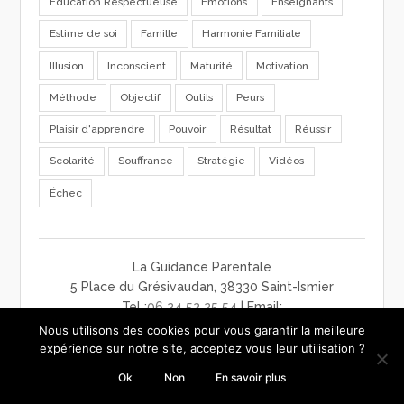
Education Respectueuse
Emotions
Enseignants
Estime de soi
Famille
Harmonie Familiale
Illusion
Inconscient
Maturité
Motivation
Méthode
Objectif
Outils
Peurs
Plaisir d'apprendre
Pouvoir
Résultat
Réussir
Scolarité
Souffrance
Stratégie
Vidéos
Échec
La Guidance Parentale
5 Place du Grésivaudan, 38330 Saint-Ismier
Tel :
06 24 52 25 54
| Email:
contact@laguidanceparentale.com
Nous utilisons des cookies pour vous garantir la meilleure
mentions légales
-
charte de confidentialité
-
CGV
expérience sur notre site, acceptez vous leur utilisation ?
Ok
Non
En savoir plus