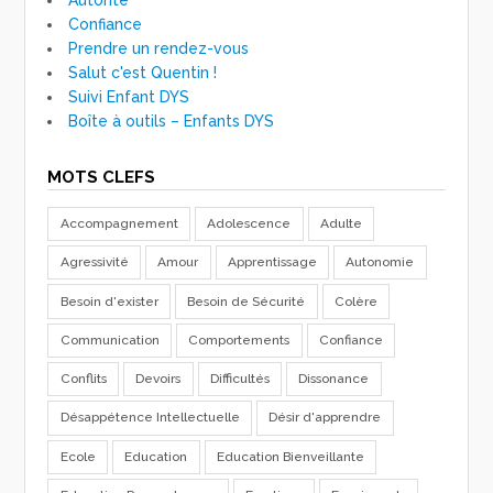
Confiance
Prendre un rendez-vous
Salut c'est Quentin !
Suivi Enfant DYS
Boîte à outils – Enfants DYS
MOTS CLEFS
Accompagnement
Adolescence
Adulte
Agressivité
Amour
Apprentissage
Autonomie
Besoin d'exister
Besoin de Sécurité
Colère
Communication
Comportements
Confiance
Conflits
Devoirs
Difficultés
Dissonance
Désappétence Intellectuelle
Désir d'apprendre
Ecole
Education
Education Bienveillante