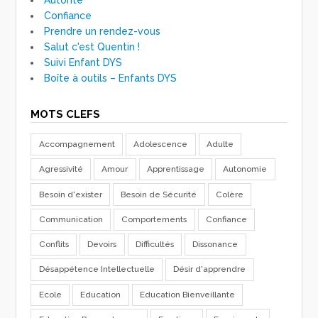
Confiance
Prendre un rendez-vous
Salut c'est Quentin !
Suivi Enfant DYS
Boîte à outils – Enfants DYS
MOTS CLEFS
Accompagnement
Adolescence
Adulte
Agressivité
Amour
Apprentissage
Autonomie
Besoin d'exister
Besoin de Sécurité
Colère
Communication
Comportements
Confiance
Conflits
Devoirs
Difficultés
Dissonance
Désappétence Intellectuelle
Désir d'apprendre
Ecole
Education
Education Bienveillante