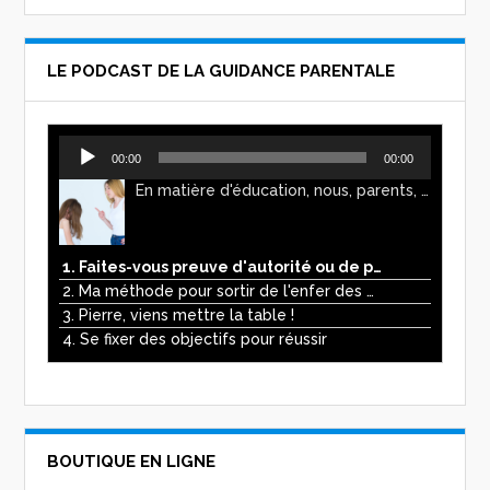
LE PODCAST DE LA GUIDANCE PARENTALE
Lecteur
00:00
00:00
audio
En matière d'éducation, nous, parents, avons l'impression de faire preuve d'autorité. Mais n'est-ce pas, parfois, plutôt un jeu de pouvoir ? Ce podcast vous permettra d'y voir plus clair !
1. Faites-vous preuve d'autorité ou de pouvoir avec vos enfants ?
2. Ma méthode pour sortir de l'enfer des écrans
3. Pierre, viens mettre la table !
4. Se fixer des objectifs pour réussir
BOUTIQUE EN LIGNE