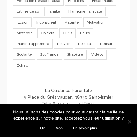
Education Respectueuse
Emotions
Enseignants
Estime de soi
Famille
Harmonie Familiale
Illusion
Inconscient
Maturité
Motivation
Méthode
Objectif
Outils
Peurs
Plaisir d'apprendre
Pouvoir
Résultat
Réussir
Scolarité
Souffrance
Stratégie
Vidéos
Échec
La Guidance Parentale
5 Place du Grésivaudan, 38330 Saint-Ismier
Tel :
06 24 52 25 54
| Email:
contact@laguidanceparentale.com
Nous utilisons des cookies pour vous garantir la meilleure
mentions légales
-
charte de confidentialité
-
CGV
expérience sur notre site, acceptez vous leur utilisation ?
Ok
Non
En savoir plus