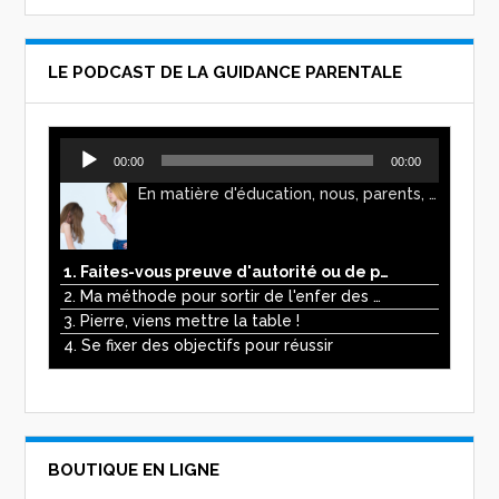
LE PODCAST DE LA GUIDANCE PARENTALE
Lecteur
00:00
00:00
audio
En matière d'éducation, nous, parents, avons l'impression de faire preuve d'autorité. Mais n'est-ce pas, parfois, plutôt un jeu de pouvoir ? Ce podcast vous permettra d'y voir plus clair !
1. Faites-vous preuve d'autorité ou de pouvoir avec vos enfants ?
2. Ma méthode pour sortir de l'enfer des écrans
3. Pierre, viens mettre la table !
4. Se fixer des objectifs pour réussir
BOUTIQUE EN LIGNE