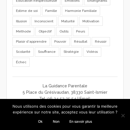
Education Respectueuse
Emotions
Enseignants
Estime de soi
Famille
Harmonie Familiale
Illusion
Inconscient
Maturité
Motivation
Méthode
Objectif
Outils
Peurs
Plaisir d'apprendre
Pouvoir
Résultat
Réussir
Scolarité
Souffrance
Stratégie
Vidéos
Échec
La Guidance Parentale
5 Place du Grésivaudan, 38330 Saint-Ismier
Tel :
06 24 52 25 54
| Email:
contact@laguidanceparentale.com
Nous utilisons des cookies pour vous garantir la meilleure
mentions légales
-
charte de confidentialité
-
CGV
expérience sur notre site, acceptez vous leur utilisation ?
Ok
Non
En savoir plus