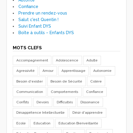
Confiance
Prendre un rendez-vous
Salut c'est Quentin !
Suivi Enfant DYS
Boîte à outils – Enfants DYS
MOTS CLEFS
Accompagnement
Adolescence
Adulte
Agressivité
Amour
Apprentissage
Autonomie
Besoin d'exister
Besoin de Sécurité
Colère
Communication
Comportements
Confiance
Conflits
Devoirs
Difficultés
Dissonance
Désappétence Intellectuelle
Désir d'apprendre
Ecole
Education
Education Bienveillante