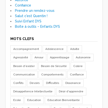
Confiance
Prendre un rendez-vous
Salut c'est Quentin !
Suivi Enfant DYS
Boîte à outils – Enfants DYS
MOTS CLEFS
Accompagnement
Adolescence
Adulte
Agressivité
Amour
Apprentissage
Autonomie
Besoin d'exister
Besoin de Sécurité
Colère
Communication
Comportements
Confiance
Conflits
Devoirs
Difficultés
Dissonance
Désappétence Intellectuelle
Désir d'apprendre
Ecole
Education
Education Bienveillante