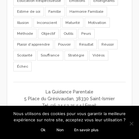
Education Respectueuse
Emotions
Enseignants
Estime de soi
Famille
Harmonie Familiale
Illusion
Inconscient
Maturité
Motivation
Méthode
Objectif
Outils
Peurs
Plaisir d'apprendre
Pouvoir
Résultat
Réussir
Scolarité
Souffrance
Stratégie
Vidéos
Échec
La Guidance Parentale
5 Place du Grésivaudan, 38330 Saint-Ismier
Tel :
06 24 52 25 54
| Email:
contact@laguidanceparentale.com
Nous utilisons des cookies pour vous garantir la meilleure
mentions légales
-
charte de confidentialité
-
CGV
expérience sur notre site, acceptez vous leur utilisation ?
Ok
Non
En savoir plus