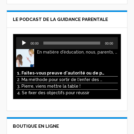
LE PODCAST DE LA GUIDANCE PARENTALE
Lecteur
00:00
00:00
audio
En matière d'éducation, nous, parents, avons l'impression de faire preuve d'autorité. Mais n'est-ce pas, parfois, plutôt un jeu de pouvoir ? Ce podcast vous permettra d'y voir plus clair !
1. Faites-vous preuve d'autorité ou de pouvoir avec vos enfants ?
2. Ma méthode pour sortir de l'enfer des écrans
3. Pierre, viens mettre la table !
4. Se fixer des objectifs pour réussir
BOUTIQUE EN LIGNE