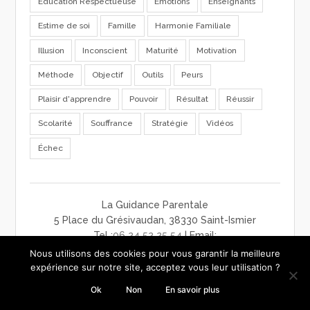
Education Respectueuse
Emotions
Enseignants
Estime de soi
Famille
Harmonie Familiale
Illusion
Inconscient
Maturité
Motivation
Méthode
Objectif
Outils
Peurs
Plaisir d'apprendre
Pouvoir
Résultat
Réussir
Scolarité
Souffrance
Stratégie
Vidéos
Échec
La Guidance Parentale
5 Place du Grésivaudan, 38330 Saint-Ismier
Tel :
06 24 52 25 54
| Email:
contact@laguidanceparentale.com
Nous utilisons des cookies pour vous garantir la meilleure
mentions légales
-
charte de confidentialité
-
CGV
expérience sur notre site, acceptez vous leur utilisation ?
Ok
Non
En savoir plus