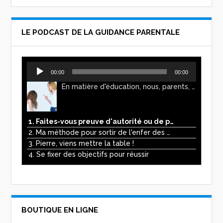
LE PODCAST DE LA GUIDANCE PARENTALE
Lecteur
00:00
00:00
audio
En matière d'éducation, nous, parents, avons l'impression de faire preuve d'autorité. Mais n'est-ce pas, parfois, plutôt un jeu de pouvoir ? Ce podcast vous permettra d'y voir plus clair !
1. Faites-vous preuve d'autorité ou de pouvoir avec vos enfants ?
2. Ma méthode pour sortir de l'enfer des écrans
3. Pierre, viens mettre la table !
4. Se fixer des objectifs pour réussir
BOUTIQUE EN LIGNE