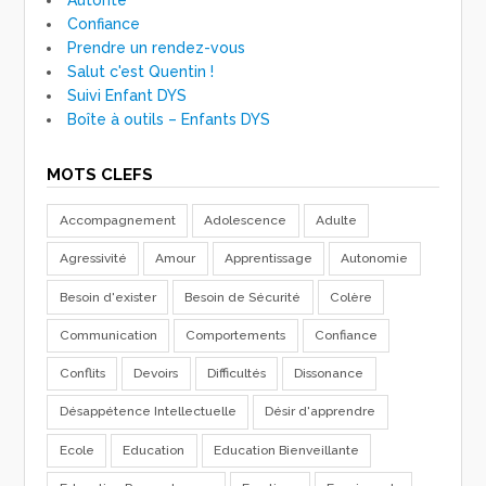
Confiance
Prendre un rendez-vous
Salut c'est Quentin !
Suivi Enfant DYS
Boîte à outils – Enfants DYS
MOTS CLEFS
Accompagnement
Adolescence
Adulte
Agressivité
Amour
Apprentissage
Autonomie
Besoin d'exister
Besoin de Sécurité
Colère
Communication
Comportements
Confiance
Conflits
Devoirs
Difficultés
Dissonance
Désappétence Intellectuelle
Désir d'apprendre
Ecole
Education
Education Bienveillante