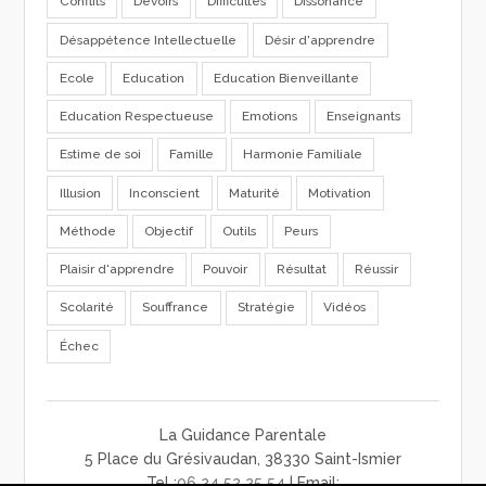
Conflits
Devoirs
Difficultés
Dissonance
Désappétence Intellectuelle
Désir d'apprendre
Ecole
Education
Education Bienveillante
Education Respectueuse
Emotions
Enseignants
Estime de soi
Famille
Harmonie Familiale
Illusion
Inconscient
Maturité
Motivation
Méthode
Objectif
Outils
Peurs
Plaisir d'apprendre
Pouvoir
Résultat
Réussir
Scolarité
Souffrance
Stratégie
Vidéos
Échec
La Guidance Parentale
5 Place du Grésivaudan, 38330 Saint-Ismier
Tel :
06 24 52 25 54
| Email: