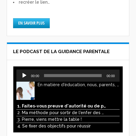
recréer le lien…
EN SAVOIR PLUS
LE PODCAST DE LA GUIDANCE PARENTALE
Lecteur
00:00
00:00
audio
En matière d'éducation, nous, parents, avons l'impression de faire preuve d'autorité. Mais n'est-ce pas, parfois, plutôt un jeu de pouvoir ? Ce podcast vous permettra d'y voir plus clair !
1. Faites-vous preuve d'autorité ou de pouvoir avec vos enfants ?
2. Ma méthode pour sortir de l'enfer des écrans
3. Pierre, viens mettre la table !
4. Se fixer des objectifs pour réussir